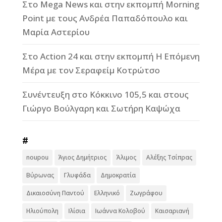
Στο Mega News και στην εκπομπή Morning
Point με τους Ανδρέα Παπαδόπουλο και
Μαρία Αστερίου
Στο Action 24 και στην εκπομπή Η Επόμενη
Μέρα με τον Σεραφείμ Κοτρώτσο
Συνέντευξη στο Κόκκινο 105,5 και στους
Γιώργο Βούλγαρη και Σωτήρη Καψώχα
#
noupou
Άγιος Δημήτριος
Άλιμος
Αλέξης Τσίπρας
Βύρωνας
Γλυφάδα
Δημοκρατία
Δικαιοσύνη Παντού
Ελληνικό
Ζωγράφου
Ηλιούπολη
Ιλίσια
Ιωάννα Κολοβού
Καισαριανή