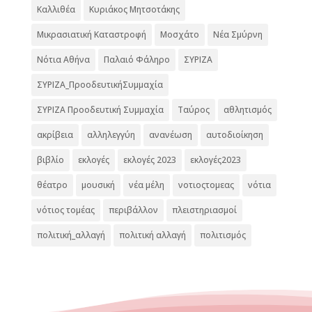
Καλλιθέα
Κυριάκος Μητσοτάκης
Μικρασιατική Καταστροφή
Μοσχάτο
Νέα Σμύρνη
Νότια Αθήνα
Παλαιό Φάληρο
ΣΥΡΙΖΑ
ΣΥΡΙΖΑ_ΠροοδευτικήΣυμμαχία
ΣΥΡΙΖΑ Προοδευτική Συμμαχία
Ταύρος
αθλητισμός
ακρίβεια
αλληλεγγύη
ανανέωση
αυτοδιοίκηση
βιβλίο
εκλογές
εκλογές 2023
εκλογές2023
θέατρο
μουσική
νέα μέλη
νοτιοςτομεας
νότια
νότιος τομέας
περιβάλλον
πλειστηριασμοί
πολιτική_αλλαγή
πολιτική αλλαγή
πολιτισμός