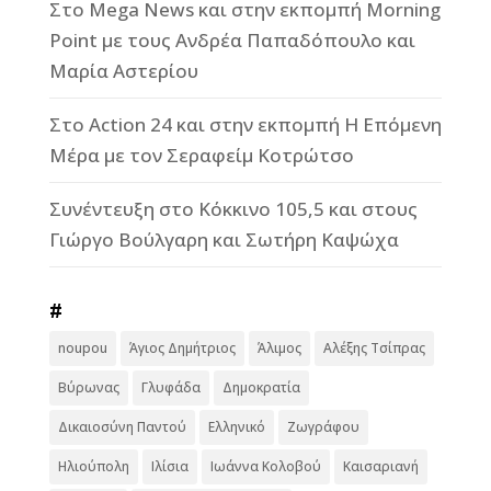
Στο Mega News και στην εκπομπή Morning
Point με τους Ανδρέα Παπαδόπουλο και
Μαρία Αστερίου
Στο Action 24 και στην εκπομπή Η Επόμενη
Μέρα με τον Σεραφείμ Κοτρώτσο
Συνέντευξη στο Κόκκινο 105,5 και στους
Γιώργο Βούλγαρη και Σωτήρη Καψώχα
#
noupou
Άγιος Δημήτριος
Άλιμος
Αλέξης Τσίπρας
Βύρωνας
Γλυφάδα
Δημοκρατία
Δικαιοσύνη Παντού
Ελληνικό
Ζωγράφου
Ηλιούπολη
Ιλίσια
Ιωάννα Κολοβού
Καισαριανή