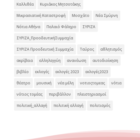
Καλλιθέα
Κυριάκος Μητσοτάκης
Μικρασιατική Καταστροφή
Μοσχάτο
Νέα Σμύρνη
Νότια Αθήνα
Παλαιό Φάληρο
ΣΥΡΙΖΑ
ΣΥΡΙΖΑ_ΠροοδευτικήΣυμμαχία
ΣΥΡΙΖΑ Προοδευτική Συμμαχία
Ταύρος
αθλητισμός
ακρίβεια
αλληλεγγύη
ανανέωση
αυτοδιοίκηση
βιβλίο
εκλογές
εκλογές 2023
εκλογές2023
θέατρο
μουσική
νέα μέλη
νοτιοςτομεας
νότια
νότιος τομέας
περιβάλλον
πλειστηριασμοί
πολιτική_αλλαγή
πολιτική αλλαγή
πολιτισμός