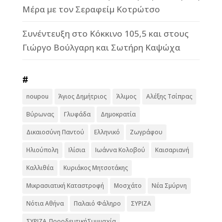
Μέρα με τον Σεραφείμ Κοτρώτσο
Συνέντευξη στο Κόκκινο 105,5 και στους
Γιώργο Βούλγαρη και Σωτήρη Καψώχα
#
noupou
Άγιος Δημήτριος
Άλιμος
Αλέξης Τσίπρας
Βύρωνας
Γλυφάδα
Δημοκρατία
Δικαιοσύνη Παντού
Ελληνικό
Ζωγράφου
Ηλιούπολη
Ιλίσια
Ιωάννα Κολοβού
Καισαριανή
Καλλιθέα
Κυριάκος Μητσοτάκης
Μικρασιατική Καταστροφή
Μοσχάτο
Νέα Σμύρνη
Νότια Αθήνα
Παλαιό Φάληρο
ΣΥΡΙΖΑ
ΣΥΡΙΖΑ_ΠροοδευτικήΣυμμαχία