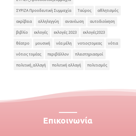
ΣΥΡΙΖΑ Προοδευτική Συμμαχία
Ταύρος
αθλητισμός
ακρίβεια
αλληλεγγύη
ανανέωση
αυτοδιοίκηση
βιβλίο
εκλογές
εκλογές 2023
εκλογές2023
θέατρο
μουσική
νέα μέλη
νοτιοςτομεας
νότια
νότιος τομέας
περιβάλλον
πλειστηριασμοί
πολιτική_αλλαγή
πολιτική αλλαγή
πολιτισμός
Επικοινωνία