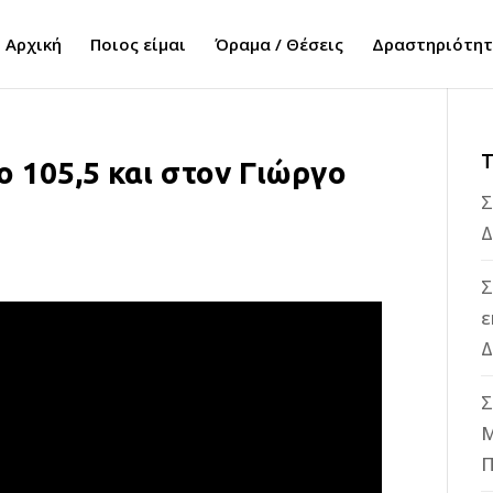
Αρχική
Ποιος είμαι
Όραμα / Θέσεις
Δραστηριότη
Τ
ο 105,5 και στον Γιώργο
Σ
Δ
Σ
ε
Δ
Σ
M
Π