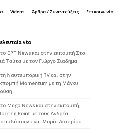
τα
Videos
Άρθρα / Συνεντεύξεις
Επικοινωνία
ελευταία νέα
το ΕΡΤ News και στην εκπομπή Στο
ιά Ταύτα με τον Γιώργο Σιαδήμα
τη Ναυτεμπορική TV και στην
κπομπή Momentum με τη Μάγκυ
ούση
το Mega News και στην εκπομπή
orning Point με τους Ανδρέα
απαδόπουλο και Μαρία Αστερίου