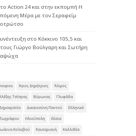
το Action 24 και στην εκπομπή Η
πόμενη Μέρα με τον Σεραφείμ
οτρώτσο
υνέντευξη στο Κόκκινο 105,5 και
τους Γιώργο Βούλγαρη και Σωτήρη
Καψώχα
#
noupou
Άγιος Δημήτριος
Άλιμος
Αλέξης Τσίπρας
Βύρωνας
Γλυφάδα
Δημοκρατία
Δικαιοσύνη Παντού
Ελληνικό
Ζωγράφου
Ηλιούπολη
Ιλίσια
Ιωάννα Κολοβού
Καισαριανή
Καλλιθέα