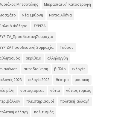
Κυριάκος Μητσοτάκης
Μικρασιατική Καταστροφή
Μοσχάτο
Νέα Σμύρνη
Νότια Αθήνα
Παλαιό Φάληρο
ΣΥΡΙΖΑ
ΣΥΡΙΖΑ_ΠροοδευτικήΣυμμαχία
ΣΥΡΙΖΑ Προοδευτική Συμμαχία
Ταύρος
αθλητισμός
ακρίβεια
αλληλεγγύη
ανανέωση
αυτοδιοίκηση
βιβλίο
εκλογές
εκλογές 2023
εκλογές2023
θέατρο
μουσική
νέα μέλη
νοτιοςτομεας
νότια
νότιος τομέας
περιβάλλον
πλειστηριασμοί
πολιτική_αλλαγή
πολιτική αλλαγή
πολιτισμός