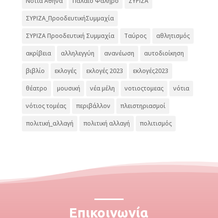
Νότια Αθήνα
Παλαιό Φάληρο
ΣΥΡΙΖΑ
ΣΥΡΙΖΑ_ΠροοδευτικήΣυμμαχία
ΣΥΡΙΖΑ Προοδευτική Συμμαχία
Ταύρος
αθλητισμός
ακρίβεια
αλληλεγγύη
ανανέωση
αυτοδιοίκηση
βιβλίο
εκλογές
εκλογές 2023
εκλογές2023
θέατρο
μουσική
νέα μέλη
νοτιοςτομεας
νότια
νότιος τομέας
περιβάλλον
πλειστηριασμοί
πολιτική_αλλαγή
πολιτική αλλαγή
πολιτισμός
Επικοινωνία