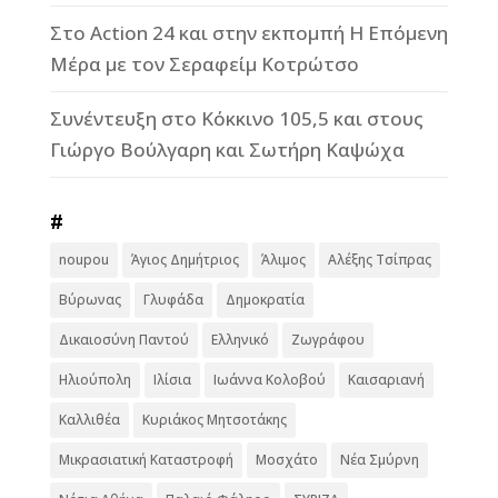
Στο Action 24 και στην εκπομπή Η Επόμενη
Μέρα με τον Σεραφείμ Κοτρώτσο
Συνέντευξη στο Κόκκινο 105,5 και στους
Γιώργο Βούλγαρη και Σωτήρη Καψώχα
#
noupou
Άγιος Δημήτριος
Άλιμος
Αλέξης Τσίπρας
Βύρωνας
Γλυφάδα
Δημοκρατία
Δικαιοσύνη Παντού
Ελληνικό
Ζωγράφου
Ηλιούπολη
Ιλίσια
Ιωάννα Κολοβού
Καισαριανή
Καλλιθέα
Κυριάκος Μητσοτάκης
Μικρασιατική Καταστροφή
Μοσχάτο
Νέα Σμύρνη