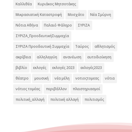
Καλλιθέα
Κυριάκος Μητσοτάκης
Μικρασιατική Καταστροφή
Μοσχάτο
Νέα Σμύρνη
Νότια Αθήνα
Παλαιό Φάληρο
ΣΥΡΙΖΑ
ΣΥΡΙΖΑ_ΠροοδευτικήΣυμμαχία
ΣΥΡΙΖΑ Προοδευτική Συμμαχία
Ταύρος
αθλητισμός
ακρίβεια
αλληλεγγύη
ανανέωση
αυτοδιοίκηση
βιβλίο
εκλογές
εκλογές 2023
εκλογές2023
θέατρο
μουσική
νέα μέλη
νοτιοςτομεας
νότια
νότιος τομέας
περιβάλλον
πλειστηριασμοί
πολιτική_αλλαγή
πολιτική αλλαγή
πολιτισμός