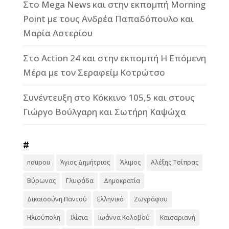
Στο Mega News και στην εκπομπή Morning
Point με τους Ανδρέα Παπαδόπουλο και
Μαρία Αστερίου
Στο Action 24 και στην εκπομπή Η Επόμενη
Μέρα με τον Σεραφείμ Κοτρώτσο
Συνέντευξη στο Κόκκινο 105,5 και στους
Γιώργο Βούλγαρη και Σωτήρη Καψώχα
#
noupou
Άγιος Δημήτριος
Άλιμος
Αλέξης Τσίπρας
Βύρωνας
Γλυφάδα
Δημοκρατία
Δικαιοσύνη Παντού
Ελληνικό
Ζωγράφου
Ηλιούπολη
Ιλίσια
Ιωάννα Κολοβού
Καισαριανή