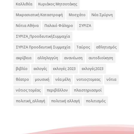
Καλλιθέα
Κυριάκος Μητσοτάκης
Μικρασιατική Καταστροφή
Μοσχάτο
Νέα Σμύρνη
Νότια Αθήνα
Παλαιό Φάληρο
ΣΥΡΙΖΑ
ΣΥΡΙΖΑ_ΠροοδευτικήΣυμμαχία
ΣΥΡΙΖΑ Προοδευτική Συμμαχία
Ταύρος
αθλητισμός
ακρίβεια
αλληλεγγύη
ανανέωση
αυτοδιοίκηση
βιβλίο
εκλογές
εκλογές 2023
εκλογές2023
θέατρο
μουσική
νέα μέλη
νοτιοςτομεας
νότια
νότιος τομέας
περιβάλλον
πλειστηριασμοί
πολιτική_αλλαγή
πολιτική αλλαγή
πολιτισμός