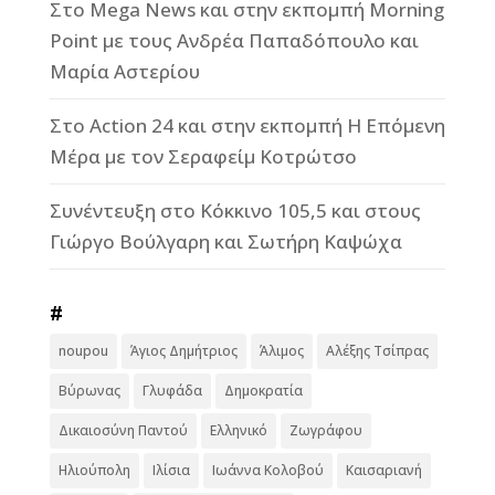
Στο Mega News και στην εκπομπή Morning
Point με τους Ανδρέα Παπαδόπουλο και
Μαρία Αστερίου
Στο Action 24 και στην εκπομπή Η Επόμενη
Μέρα με τον Σεραφείμ Κοτρώτσο
Συνέντευξη στο Κόκκινο 105,5 και στους
Γιώργο Βούλγαρη και Σωτήρη Καψώχα
#
noupou
Άγιος Δημήτριος
Άλιμος
Αλέξης Τσίπρας
Βύρωνας
Γλυφάδα
Δημοκρατία
Δικαιοσύνη Παντού
Ελληνικό
Ζωγράφου
Ηλιούπολη
Ιλίσια
Ιωάννα Κολοβού
Καισαριανή