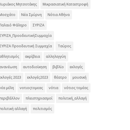
Κυριάκος Μητσοτάκης
Μικρασιατική Καταστροφή
Μοσχάτο
Νέα Σμύρνη
Νότια Αθήνα
Παλαιό Φάληρο
ΣΥΡΙΖΑ
ΣΥΡΙΖΑ_ΠροοδευτικήΣυμμαχία
ΣΥΡΙΖΑ Προοδευτική Συμμαχία
Ταύρος
αθλητισμός
ακρίβεια
αλληλεγγύη
ανανέωση
αυτοδιοίκηση
βιβλίο
εκλογές
εκλογές 2023
εκλογές2023
θέατρο
μουσική
νέα μέλη
νοτιοςτομεας
νότια
νότιος τομέας
περιβάλλον
πλειστηριασμοί
πολιτική_αλλαγή
πολιτική αλλαγή
πολιτισμός