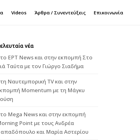
τα
Videos
Άρθρα / Συνεντεύξεις
Επικοινωνία
ελευταία νέα
το ΕΡΤ News και στην εκπομπή Στο
ιά Ταύτα με τον Γιώργο Σιαδήμα
τη Ναυτεμπορική TV και στην
κπομπή Momentum με τη Μάγκυ
ούση
το Mega News και στην εκπομπή
orning Point με τους Ανδρέα
απαδόπουλο και Μαρία Αστερίου