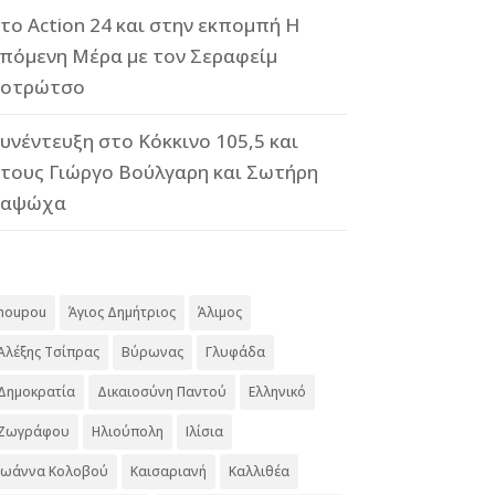
το Action 24 και στην εκπομπή Η
πόμενη Μέρα με τον Σεραφείμ
οτρώτσο
υνέντευξη στο Κόκκινο 105,5 και
τους Γιώργο Βούλγαρη και Σωτήρη
Καψώχα
#
noupou
Άγιος Δημήτριος
Άλιμος
Αλέξης Τσίπρας
Βύρωνας
Γλυφάδα
Δημοκρατία
Δικαιοσύνη Παντού
Ελληνικό
Ζωγράφου
Ηλιούπολη
Ιλίσια
Ιωάννα Κολοβού
Καισαριανή
Καλλιθέα