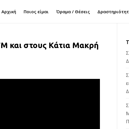
Αρχική
Ποιος είμαι
Όραμα / Θέσεις
Δραστηριότη
Τ
FM και στους Κάτια Μακρή
Σ
Δ
Σ
ε
Δ
Σ
M
Π