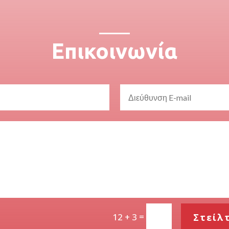
Επικοινωνία
=
Στείλ
12 + 3