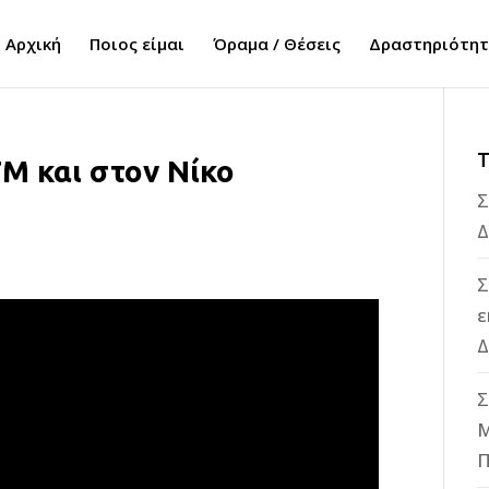
Αρχική
Ποιος είμαι
Όραμα / Θέσεις
Δραστηριότη
Τ
FM και στον Νίκο
Σ
Δ
Σ
ε
Δ
Σ
M
Π