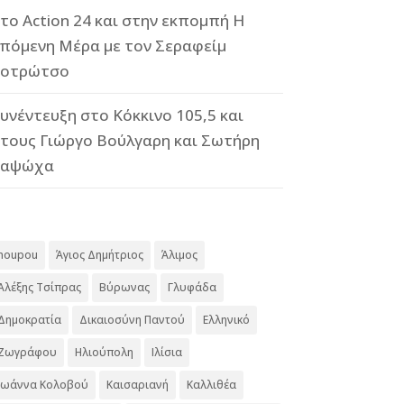
το Action 24 και στην εκπομπή Η
πόμενη Μέρα με τον Σεραφείμ
οτρώτσο
υνέντευξη στο Κόκκινο 105,5 και
τους Γιώργο Βούλγαρη και Σωτήρη
Καψώχα
#
noupou
Άγιος Δημήτριος
Άλιμος
Αλέξης Τσίπρας
Βύρωνας
Γλυφάδα
Δημοκρατία
Δικαιοσύνη Παντού
Ελληνικό
Ζωγράφου
Ηλιούπολη
Ιλίσια
Ιωάννα Κολοβού
Καισαριανή
Καλλιθέα