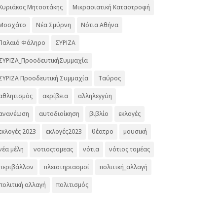
Κυριάκος Μητσοτάκης
Μικρασιατική Καταστροφή
Μοσχάτο
Νέα Σμύρνη
Νότια Αθήνα
Παλαιό Φάληρο
ΣΥΡΙΖΑ
ΣΥΡΙΖΑ_ΠροοδευτικήΣυμμαχία
ΣΥΡΙΖΑ Προοδευτική Συμμαχία
Ταύρος
αθλητισμός
ακρίβεια
αλληλεγγύη
ανανέωση
αυτοδιοίκηση
βιβλίο
εκλογές
εκλογές 2023
εκλογές2023
θέατρο
μουσική
νέα μέλη
νοτιοςτομεας
νότια
νότιος τομέας
περιβάλλον
πλειστηριασμοί
πολιτική_αλλαγή
πολιτική αλλαγή
πολιτισμός