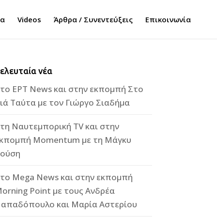
τα
Videos
Άρθρα / Συνεντεύξεις
Επικοινωνία
ελευταία νέα
το ΕΡΤ News και στην εκπομπή Στο
ιά Ταύτα με τον Γιώργο Σιαδήμα
τη Ναυτεμπορική TV και στην
κπομπή Momentum με τη Μάγκυ
ούση
το Mega News και στην εκπομπή
orning Point με τους Ανδρέα
απαδόπουλο και Μαρία Αστερίου