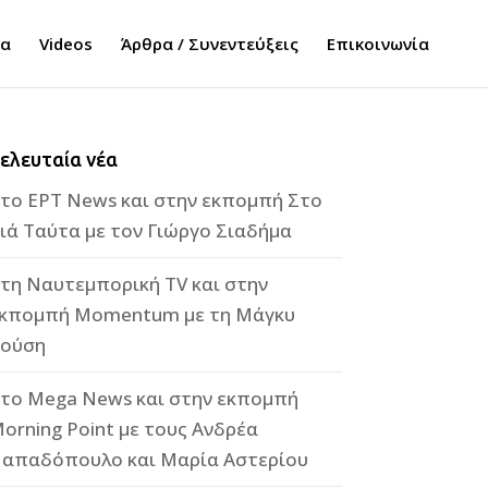
τα
Videos
Άρθρα / Συνεντεύξεις
Επικοινωνία
ελευταία νέα
το ΕΡΤ News και στην εκπομπή Στο
ιά Ταύτα με τον Γιώργο Σιαδήμα
τη Ναυτεμπορική TV και στην
κπομπή Momentum με τη Μάγκυ
ούση
το Mega News και στην εκπομπή
orning Point με τους Ανδρέα
απαδόπουλο και Μαρία Αστερίου