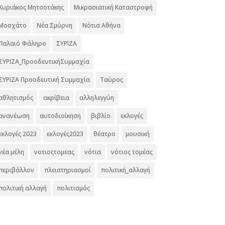
Κυριάκος Μητσοτάκης
Μικρασιατική Καταστροφή
Μοσχάτο
Νέα Σμύρνη
Νότια Αθήνα
Παλαιό Φάληρο
ΣΥΡΙΖΑ
ΣΥΡΙΖΑ_ΠροοδευτικήΣυμμαχία
ΣΥΡΙΖΑ Προοδευτική Συμμαχία
Ταύρος
αθλητισμός
ακρίβεια
αλληλεγγύη
ανανέωση
αυτοδιοίκηση
βιβλίο
εκλογές
εκλογές 2023
εκλογές2023
θέατρο
μουσική
νέα μέλη
νοτιοςτομεας
νότια
νότιος τομέας
περιβάλλον
πλειστηριασμοί
πολιτική_αλλαγή
πολιτική αλλαγή
πολιτισμός