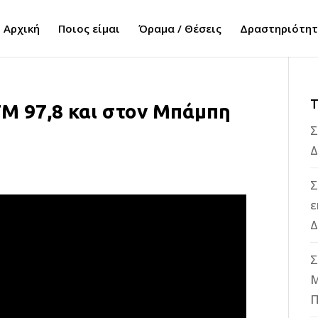
Αρχική
Ποιος είμαι
Όραμα / Θέσεις
Δραστηριότη
Τ
FM 97,8 και στον Μπάμπη
Σ
Δ
Σ
ε
Δ
Σ
M
Π