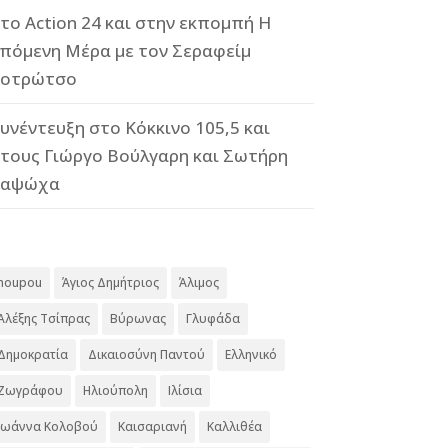
το Action 24 και στην εκπομπή Η
πόμενη Μέρα με τον Σεραφείμ
οτρώτσο
υνέντευξη στο Κόκκινο 105,5 και
τους Γιώργο Βούλγαρη και Σωτήρη
Καψώχα
#
noupou
Άγιος Δημήτριος
Άλιμος
Αλέξης Τσίπρας
Βύρωνας
Γλυφάδα
Δημοκρατία
Δικαιοσύνη Παντού
Ελληνικό
Ζωγράφου
Ηλιούπολη
Ιλίσια
Ιωάννα Κολοβού
Καισαριανή
Καλλιθέα