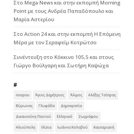
Στο Mega News και στην εκπομπή Morning
Point με τους Ανδρέα Παπαδόπουλο και
Μαρία Αστερίου
Στο Action 24 και στην εκπομπή Η Επόμενη
Μέρα με τον Σεραφείμ Κοτρώτσο
Συνέντευξη στο Κόκκινο 105,5 και στους
Γιώργο Βούλγαρη και Σωτήρη Καψώχα
#
noupou
Άγιος Δημήτριος
Άλιμος
Αλέξης Τσίπρας
Βύρωνας
Γλυφάδα
Δημοκρατία
Δικαιοσύνη Παντού
Ελληνικό
Ζωγράφου
Ηλιούπολη
Ιλίσια
Ιωάννα Κολοβού
Καισαριανή