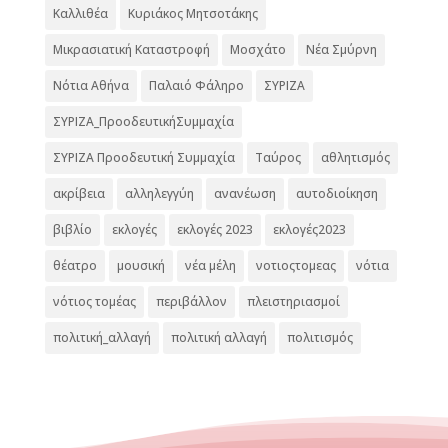
Καλλιθέα
Κυριάκος Μητσοτάκης
Μικρασιατική Καταστροφή
Μοσχάτο
Νέα Σμύρνη
Νότια Αθήνα
Παλαιό Φάληρο
ΣΥΡΙΖΑ
ΣΥΡΙΖΑ_ΠροοδευτικήΣυμμαχία
ΣΥΡΙΖΑ Προοδευτική Συμμαχία
Ταύρος
αθλητισμός
ακρίβεια
αλληλεγγύη
ανανέωση
αυτοδιοίκηση
βιβλίο
εκλογές
εκλογές 2023
εκλογές2023
θέατρο
μουσική
νέα μέλη
νοτιοςτομεας
νότια
νότιος τομέας
περιβάλλον
πλειστηριασμοί
πολιτική_αλλαγή
πολιτική αλλαγή
πολιτισμός