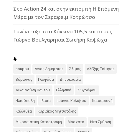
Στο Action 24 και στην εκπομπή Η Επόμενη
Μέρα με τον Σεραφείμ Κοτρώτσο
Συνέντευξη στο Κόκκινο 105,5 και στους
Γιώργο Βούλγαρη και Σωτήρη Καψώχα
#
noupou
Άγιος Δημήτριος
Άλιμος
Αλέξης Τσίπρας
Βύρωνας
Γλυφάδα
Δημοκρατία
Δικαιοσύνη Παντού
Ελληνικό
Ζωγράφου
Ηλιούπολη
Ιλίσια
Ιωάννα Κολοβού
Καισαριανή
Καλλιθέα
Κυριάκος Μητσοτάκης
Μικρασιατική Καταστροφή
Μοσχάτο
Νέα Σμύρνη