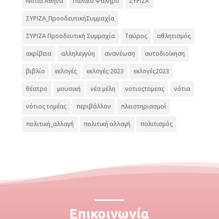
Νότια Αθήνα
Παλαιό Φάληρο
ΣΥΡΙΖΑ
ΣΥΡΙΖΑ_ΠροοδευτικήΣυμμαχία
ΣΥΡΙΖΑ Προοδευτική Συμμαχία
Ταύρος
αθλητισμός
ακρίβεια
αλληλεγγύη
ανανέωση
αυτοδιοίκηση
βιβλίο
εκλογές
εκλογές 2023
εκλογές2023
θέατρο
μουσική
νέα μέλη
νοτιοςτομεας
νότια
νότιος τομέας
περιβάλλον
πλειστηριασμοί
πολιτική_αλλαγή
πολιτική αλλαγή
πολιτισμός
Επικοινωνία