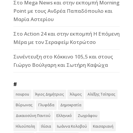
Στο Mega News και στην εκπομπή Morning
Point με τους Ανδρέα Παπαδόπουλο και
Μαρία Αστερίου
Στο Action 24 και στην εκπομπή Η Επόμενη
Μέρα με τον Σεραφείμ Κοτρώτσο
Συνέντευξη στο Κόκκινο 105,5 και στους
Γιώργο Βούλγαρη και Σωτήρη Καψώχα
#
noupou
Άγιος Δημήτριος
Άλιμος
Αλέξης Τσίπρας
Βύρωνας
Γλυφάδα
Δημοκρατία
Δικαιοσύνη Παντού
Ελληνικό
Ζωγράφου
Ηλιούπολη
Ιλίσια
Ιωάννα Κολοβού
Καισαριανή