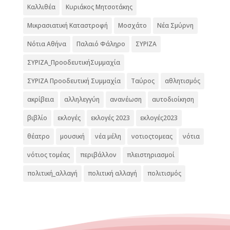
Καλλιθέα
Κυριάκος Μητσοτάκης
Μικρασιατική Καταστροφή
Μοσχάτο
Νέα Σμύρνη
Νότια Αθήνα
Παλαιό Φάληρο
ΣΥΡΙΖΑ
ΣΥΡΙΖΑ_ΠροοδευτικήΣυμμαχία
ΣΥΡΙΖΑ Προοδευτική Συμμαχία
Ταύρος
αθλητισμός
ακρίβεια
αλληλεγγύη
ανανέωση
αυτοδιοίκηση
βιβλίο
εκλογές
εκλογές 2023
εκλογές2023
θέατρο
μουσική
νέα μέλη
νοτιοςτομεας
νότια
νότιος τομέας
περιβάλλον
πλειστηριασμοί
πολιτική_αλλαγή
πολιτική αλλαγή
πολιτισμός