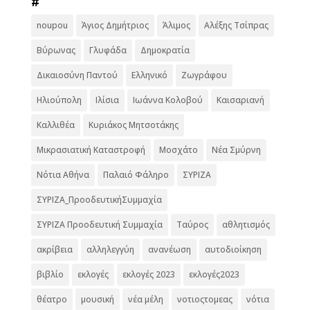
#
noupou
Άγιος Δημήτριος
Άλιμος
Αλέξης Τσίπρας
Βύρωνας
Γλυφάδα
Δημοκρατία
Δικαιοσύνη Παντού
Ελληνικό
Ζωγράφου
Ηλιούπολη
Ιλίσια
Ιωάννα Κολοβού
Καισαριανή
Καλλιθέα
Κυριάκος Μητσοτάκης
Μικρασιατική Καταστροφή
Μοσχάτο
Νέα Σμύρνη
Νότια Αθήνα
Παλαιό Φάληρο
ΣΥΡΙΖΑ
ΣΥΡΙΖΑ_ΠροοδευτικήΣυμμαχία
ΣΥΡΙΖΑ Προοδευτική Συμμαχία
Ταύρος
αθλητισμός
ακρίβεια
αλληλεγγύη
ανανέωση
αυτοδιοίκηση
βιβλίο
εκλογές
εκλογές 2023
εκλογές2023
θέατρο
μουσική
νέα μέλη
νοτιοςτομεας
νότια