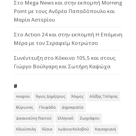
Στο Mega News και στην εκπομπή Morning
Point με τους Ανδρέα Παπαδόπουλο και
Μαρία Αστερίου
Στο Action 24 και στην εκπομπή Η Επόμενη
Μέρα με τον Σεραφείμ Κοτρώτσο
Συνέντευξη στο Κόκκινο 105,5 και στους
Γιώργο Βούλγαρη και Σωτήρη Καψώχα
#
noupou
Άγιος Δημήτριος
Άλιμος
Αλέξης Τσίπρας
Βύρωνας
Γλυφάδα
Δημοκρατία
Δικαιοσύνη Παντού
Ελληνικό
Ζωγράφου
Ηλιούπολη
Ιλίσια
Ιωάννα Κολοβού
Καισαριανή