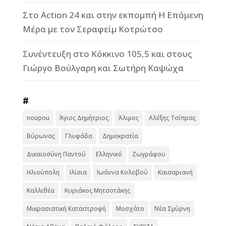
Στο Action 24 και στην εκπομπή Η Επόμενη
Μέρα με τον Σεραφείμ Κοτρώτσο
Συνέντευξη στο Κόκκινο 105,5 και στους
Γιώργο Βούλγαρη και Σωτήρη Καψώχα
#
noupou
Άγιος Δημήτριος
Άλιμος
Αλέξης Τσίπρας
Βύρωνας
Γλυφάδα
Δημοκρατία
Δικαιοσύνη Παντού
Ελληνικό
Ζωγράφου
Ηλιούπολη
Ιλίσια
Ιωάννα Κολοβού
Καισαριανή
Καλλιθέα
Κυριάκος Μητσοτάκης
Μικρασιατική Καταστροφή
Μοσχάτο
Νέα Σμύρνη