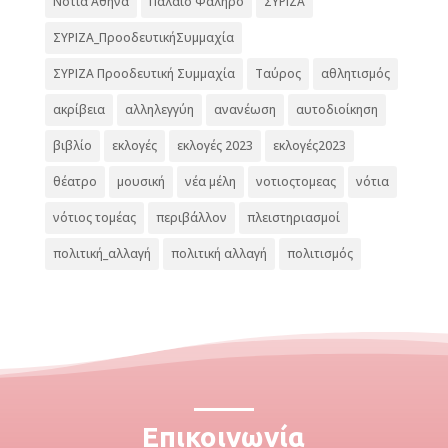
Νότια Αθήνα
Παλαιό Φάληρο
ΣΥΡΙΖΑ
ΣΥΡΙΖΑ_ΠροοδευτικήΣυμμαχία
ΣΥΡΙΖΑ Προοδευτική Συμμαχία
Ταύρος
αθλητισμός
ακρίβεια
αλληλεγγύη
ανανέωση
αυτοδιοίκηση
βιβλίο
εκλογές
εκλογές 2023
εκλογές2023
θέατρο
μουσική
νέα μέλη
νοτιοςτομεας
νότια
νότιος τομέας
περιβάλλον
πλειστηριασμοί
πολιτική_αλλαγή
πολιτική αλλαγή
πολιτισμός
Επικοινωνία