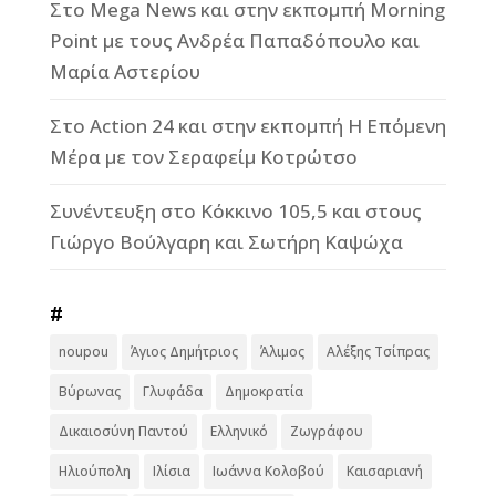
Στο Mega News και στην εκπομπή Morning
Point με τους Ανδρέα Παπαδόπουλο και
Μαρία Αστερίου
Στο Action 24 και στην εκπομπή Η Επόμενη
Μέρα με τον Σεραφείμ Κοτρώτσο
Συνέντευξη στο Κόκκινο 105,5 και στους
Γιώργο Βούλγαρη και Σωτήρη Καψώχα
#
noupou
Άγιος Δημήτριος
Άλιμος
Αλέξης Τσίπρας
Βύρωνας
Γλυφάδα
Δημοκρατία
Δικαιοσύνη Παντού
Ελληνικό
Ζωγράφου
Ηλιούπολη
Ιλίσια
Ιωάννα Κολοβού
Καισαριανή