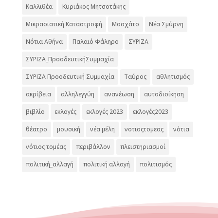
Καλλιθέα
Κυριάκος Μητσοτάκης
Μικρασιατική Καταστροφή
Μοσχάτο
Νέα Σμύρνη
Νότια Αθήνα
Παλαιό Φάληρο
ΣΥΡΙΖΑ
ΣΥΡΙΖΑ_ΠροοδευτικήΣυμμαχία
ΣΥΡΙΖΑ Προοδευτική Συμμαχία
Ταύρος
αθλητισμός
ακρίβεια
αλληλεγγύη
ανανέωση
αυτοδιοίκηση
βιβλίο
εκλογές
εκλογές 2023
εκλογές2023
θέατρο
μουσική
νέα μέλη
νοτιοςτομεας
νότια
νότιος τομέας
περιβάλλον
πλειστηριασμοί
πολιτική_αλλαγή
πολιτική αλλαγή
πολιτισμός