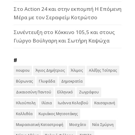
Στο Action 24 και στην εκπομπή Η Επόμενη
Μέρα με τον Σεραφείμ Κοτρώτσο
Συνέντευξη στο Κόκκινο 105,5 και στους
Γιώργο Βούλγαρη και Σωτήρη Καψώχα
#
noupou
Άγιος Δημήτριος
Άλιμος
Αλέξης Τσίπρας
Βύρωνας
Γλυφάδα
Δημοκρατία
Δικαιοσύνη Παντού
Ελληνικό
Ζωγράφου
Ηλιούπολη
Ιλίσια
Ιωάννα Κολοβού
Καισαριανή
Καλλιθέα
Κυριάκος Μητσοτάκης
Μικρασιατική Καταστροφή
Μοσχάτο
Νέα Σμύρνη