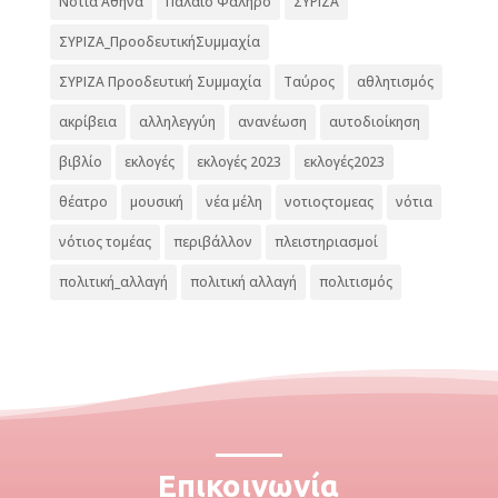
Νότια Αθήνα
Παλαιό Φάληρο
ΣΥΡΙΖΑ
ΣΥΡΙΖΑ_ΠροοδευτικήΣυμμαχία
ΣΥΡΙΖΑ Προοδευτική Συμμαχία
Ταύρος
αθλητισμός
ακρίβεια
αλληλεγγύη
ανανέωση
αυτοδιοίκηση
βιβλίο
εκλογές
εκλογές 2023
εκλογές2023
θέατρο
μουσική
νέα μέλη
νοτιοςτομεας
νότια
νότιος τομέας
περιβάλλον
πλειστηριασμοί
πολιτική_αλλαγή
πολιτική αλλαγή
πολιτισμός
Επικοινωνία