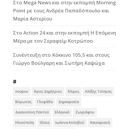
Στο Mega News και στην εκπομπή Morning
Point με τους Ανδρέα Παπαδόπουλο και
Μαρία Αστερίου
Στο Action 24 και στην εκπομπή Η Επόμενη
Μέρα με τον Σεραφείμ Κοτρώτσο
Συνέντευξη στο Κόκκινο 105,5 και στους
Γιώργο Βούλγαρη και Σωτήρη Καψώχα
#
noupou
Άγιος Δημήτριος
Άλιμος
Αλέξης Τσίπρας
Βύρωνας
Γλυφάδα
Δημοκρατία
Δικαιοσύνη Παντού
Ελληνικό
Ζωγράφου
Ηλιούπολη
Ιλίσια
Ιωάννα Κολοβού
Καισαριανή