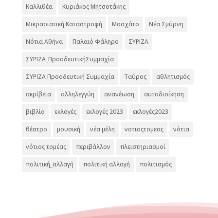
Καλλιθέα
Κυριάκος Μητσοτάκης
Μικρασιατική Καταστροφή
Μοσχάτο
Νέα Σμύρνη
Νότια Αθήνα
Παλαιό Φάληρο
ΣΥΡΙΖΑ
ΣΥΡΙΖΑ_ΠροοδευτικήΣυμμαχία
ΣΥΡΙΖΑ Προοδευτική Συμμαχία
Ταύρος
αθλητισμός
ακρίβεια
αλληλεγγύη
ανανέωση
αυτοδιοίκηση
βιβλίο
εκλογές
εκλογές 2023
εκλογές2023
θέατρο
μουσική
νέα μέλη
νοτιοςτομεας
νότια
νότιος τομέας
περιβάλλον
πλειστηριασμοί
πολιτική_αλλαγή
πολιτική αλλαγή
πολιτισμός