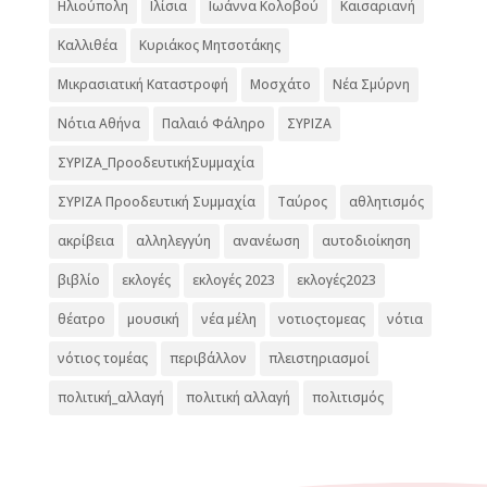
Ηλιούπολη
Ιλίσια
Ιωάννα Κολοβού
Καισαριανή
Καλλιθέα
Κυριάκος Μητσοτάκης
Μικρασιατική Καταστροφή
Μοσχάτο
Νέα Σμύρνη
Νότια Αθήνα
Παλαιό Φάληρο
ΣΥΡΙΖΑ
ΣΥΡΙΖΑ_ΠροοδευτικήΣυμμαχία
ΣΥΡΙΖΑ Προοδευτική Συμμαχία
Ταύρος
αθλητισμός
ακρίβεια
αλληλεγγύη
ανανέωση
αυτοδιοίκηση
βιβλίο
εκλογές
εκλογές 2023
εκλογές2023
θέατρο
μουσική
νέα μέλη
νοτιοςτομεας
νότια
νότιος τομέας
περιβάλλον
πλειστηριασμοί
πολιτική_αλλαγή
πολιτική αλλαγή
πολιτισμός