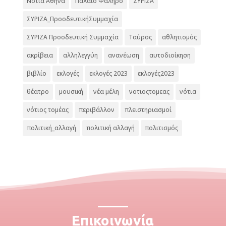
Νότια Αθήνα
Παλαιό Φάληρο
ΣΥΡΙΖΑ
ΣΥΡΙΖΑ_ΠροοδευτικήΣυμμαχία
ΣΥΡΙΖΑ Προοδευτική Συμμαχία
Ταύρος
αθλητισμός
ακρίβεια
αλληλεγγύη
ανανέωση
αυτοδιοίκηση
βιβλίο
εκλογές
εκλογές 2023
εκλογές2023
θέατρο
μουσική
νέα μέλη
νοτιοςτομεας
νότια
νότιος τομέας
περιβάλλον
πλειστηριασμοί
πολιτική_αλλαγή
πολιτική αλλαγή
πολιτισμός
Επικοινωνία