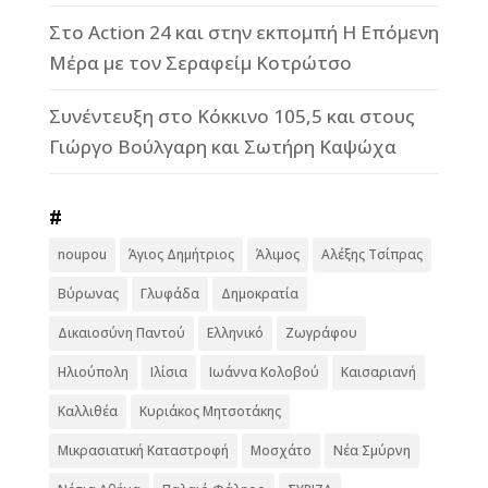
Στο Action 24 και στην εκπομπή Η Επόμενη
Μέρα με τον Σεραφείμ Κοτρώτσο
Συνέντευξη στο Κόκκινο 105,5 και στους
Γιώργο Βούλγαρη και Σωτήρη Καψώχα
#
noupou
Άγιος Δημήτριος
Άλιμος
Αλέξης Τσίπρας
Βύρωνας
Γλυφάδα
Δημοκρατία
Δικαιοσύνη Παντού
Ελληνικό
Ζωγράφου
Ηλιούπολη
Ιλίσια
Ιωάννα Κολοβού
Καισαριανή
Καλλιθέα
Κυριάκος Μητσοτάκης
Μικρασιατική Καταστροφή
Μοσχάτο
Νέα Σμύρνη