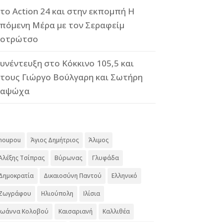
το Action 24 και στην εκπομπή Η
πόμενη Μέρα με τον Σεραφείμ
οτρώτσο
υνέντευξη στο Κόκκινο 105,5 και
τους Γιώργο Βούλγαρη και Σωτήρη
Καψώχα
#
noupou
Άγιος Δημήτριος
Άλιμος
Αλέξης Τσίπρας
Βύρωνας
Γλυφάδα
Δημοκρατία
Δικαιοσύνη Παντού
Ελληνικό
Ζωγράφου
Ηλιούπολη
Ιλίσια
Ιωάννα Κολοβού
Καισαριανή
Καλλιθέα