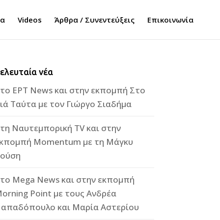
τα
Videos
Άρθρα / Συνεντεύξεις
Επικοινωνία
ελευταία νέα
το ΕΡΤ News και στην εκπομπή Στο
ιά Ταύτα με τον Γιώργο Σιαδήμα
τη Ναυτεμπορική TV και στην
κπομπή Momentum με τη Μάγκυ
ούση
το Mega News και στην εκπομπή
orning Point με τους Ανδρέα
απαδόπουλο και Μαρία Αστερίου