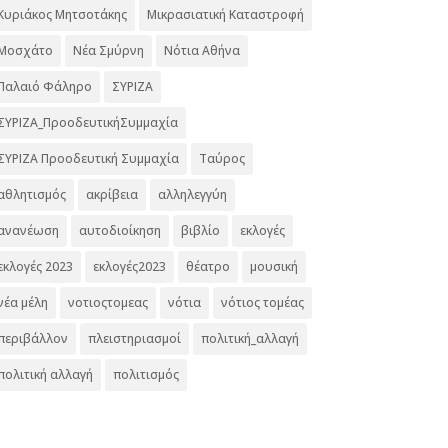
Κυριάκος Μητσοτάκης
Μικρασιατική Καταστροφή
Μοσχάτο
Νέα Σμύρνη
Νότια Αθήνα
Παλαιό Φάληρο
ΣΥΡΙΖΑ
ΣΥΡΙΖΑ_ΠροοδευτικήΣυμμαχία
ΣΥΡΙΖΑ Προοδευτική Συμμαχία
Ταύρος
αθλητισμός
ακρίβεια
αλληλεγγύη
ανανέωση
αυτοδιοίκηση
βιβλίο
εκλογές
εκλογές 2023
εκλογές2023
θέατρο
μουσική
νέα μέλη
νοτιοςτομεας
νότια
νότιος τομέας
περιβάλλον
πλειστηριασμοί
πολιτική_αλλαγή
πολιτική αλλαγή
πολιτισμός