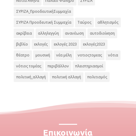
Νότια Αθήνα
Παλαιό Φάληρο
ΣΥΡΙΖΑ
ΣΥΡΙΖΑ_ΠροοδευτικήΣυμμαχία
ΣΥΡΙΖΑ Προοδευτική Συμμαχία
Ταύρος
αθλητισμός
ακρίβεια
αλληλεγγύη
ανανέωση
αυτοδιοίκηση
βιβλίο
εκλογές
εκλογές 2023
εκλογές2023
θέατρο
μουσική
νέα μέλη
νοτιοςτομεας
νότια
νότιος τομέας
περιβάλλον
πλειστηριασμοί
πολιτική_αλλαγή
πολιτική αλλαγή
πολιτισμός
Επικοινωνία