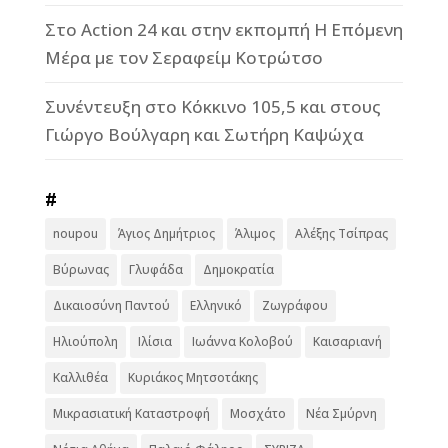
Στο Action 24 και στην εκπομπή Η Επόμενη
Μέρα με τον Σεραφείμ Κοτρώτσο
Συνέντευξη στο Κόκκινο 105,5 και στους
Γιώργο Βούλγαρη και Σωτήρη Καψώχα
#
noupou
Άγιος Δημήτριος
Άλιμος
Αλέξης Τσίπρας
Βύρωνας
Γλυφάδα
Δημοκρατία
Δικαιοσύνη Παντού
Ελληνικό
Ζωγράφου
Ηλιούπολη
Ιλίσια
Ιωάννα Κολοβού
Καισαριανή
Καλλιθέα
Κυριάκος Μητσοτάκης
Μικρασιατική Καταστροφή
Μοσχάτο
Νέα Σμύρνη