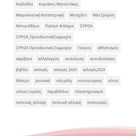
Καλλιθέα
Κυριάκος Μητσοτάκης
Μικρασιατική Καταστροφή
Μοσχάτο
Νέα Σμύρνη
Νότια Αθήνα
Παλαιό Φάληρο
ΣΥΡΙΖΑ
ΣΥΡΙΖΑ_ΠροοδευτικήΣυμμαχία
ΣΥΡΙΖΑ Προοδευτική Συμμαχία
Ταύρος
αθλητισμός
ακρίβεια
αλληλεγγύη
ανανέωση
αυτοδιοίκηση
βιβλίο
εκλογές
εκλογές 2023
εκλογές2023
θέατρο
μουσική
νέα μέλη
νοτιοςτομεας
νότια
νότιος τομέας
περιβάλλον
πλειστηριασμοί
πολιτική_αλλαγή
πολιτική αλλαγή
πολιτισμός