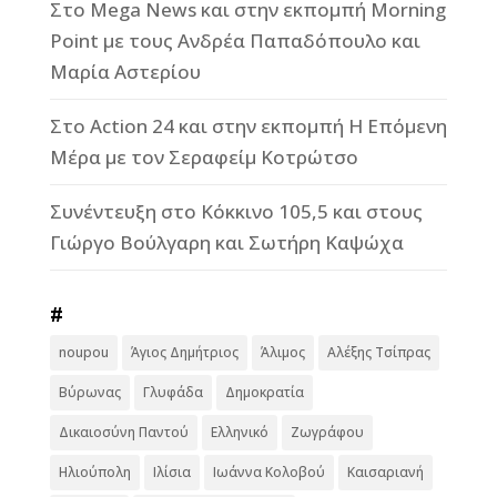
Στο Mega News και στην εκπομπή Morning
Point με τους Ανδρέα Παπαδόπουλο και
Μαρία Αστερίου
Στο Action 24 και στην εκπομπή Η Επόμενη
Μέρα με τον Σεραφείμ Κοτρώτσο
Συνέντευξη στο Κόκκινο 105,5 και στους
Γιώργο Βούλγαρη και Σωτήρη Καψώχα
#
noupou
Άγιος Δημήτριος
Άλιμος
Αλέξης Τσίπρας
Βύρωνας
Γλυφάδα
Δημοκρατία
Δικαιοσύνη Παντού
Ελληνικό
Ζωγράφου
Ηλιούπολη
Ιλίσια
Ιωάννα Κολοβού
Καισαριανή