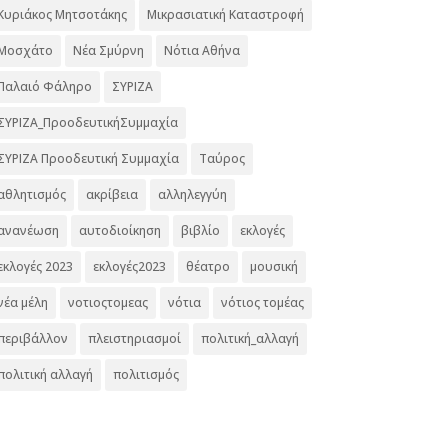
Κυριάκος Μητσοτάκης
Μικρασιατική Καταστροφή
Μοσχάτο
Νέα Σμύρνη
Νότια Αθήνα
Παλαιό Φάληρο
ΣΥΡΙΖΑ
ΣΥΡΙΖΑ_ΠροοδευτικήΣυμμαχία
ΣΥΡΙΖΑ Προοδευτική Συμμαχία
Ταύρος
αθλητισμός
ακρίβεια
αλληλεγγύη
ανανέωση
αυτοδιοίκηση
βιβλίο
εκλογές
εκλογές 2023
εκλογές2023
θέατρο
μουσική
νέα μέλη
νοτιοςτομεας
νότια
νότιος τομέας
περιβάλλον
πλειστηριασμοί
πολιτική_αλλαγή
πολιτική αλλαγή
πολιτισμός