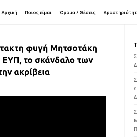
Αρχική
Ποιος είμαι
Όραμα / Θέσεις
Δραστηριότη
Τ
άτακτη φυγή Μητσοτάκη
Σ
ν ΕΥΠ, το σκάνδαλο των
Δ
ην ακρίβεια
Σ
ε
Δ
Σ
M
Π