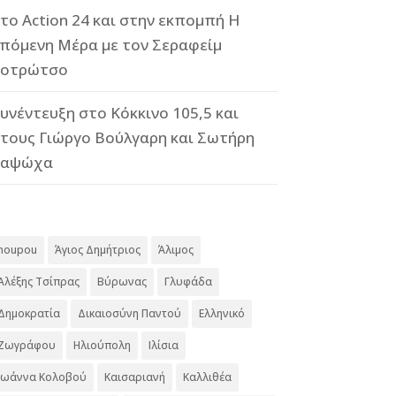
το Action 24 και στην εκπομπή Η
πόμενη Μέρα με τον Σεραφείμ
οτρώτσο
υνέντευξη στο Κόκκινο 105,5 και
τους Γιώργο Βούλγαρη και Σωτήρη
Καψώχα
#
noupou
Άγιος Δημήτριος
Άλιμος
Αλέξης Τσίπρας
Βύρωνας
Γλυφάδα
Δημοκρατία
Δικαιοσύνη Παντού
Ελληνικό
Ζωγράφου
Ηλιούπολη
Ιλίσια
Ιωάννα Κολοβού
Καισαριανή
Καλλιθέα