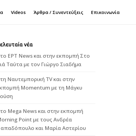
τα
Videos
Άρθρα / Συνεντεύξεις
Επικοινωνία
ελευταία νέα
το ΕΡΤ News και στην εκπομπή Στο
ιά Ταύτα με τον Γιώργο Σιαδήμα
τη Ναυτεμπορική TV και στην
κπομπή Momentum με τη Μάγκυ
ούση
το Mega News και στην εκπομπή
orning Point με τους Ανδρέα
απαδόπουλο και Μαρία Αστερίου