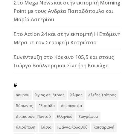
Στο Mega News και στην εκπομπή Morning
Point με τους Ανδρέα Παπαδόπουλο και
Μαρία Αστερίου
Στο Action 24 και στην εκπομπή Η Επόμενη
Μέρα με τον Σεραφείμ Κοτρώτσο
Συνέντευξη στο Κόκκινο 105,5 και στους
Γιώργο Βούλγαρη και Σωτήρη Καψώχα
#
noupou
Άγιος Δημήτριος
Άλιμος
Αλέξης Τσίπρας
Βύρωνας
Γλυφάδα
Δημοκρατία
Δικαιοσύνη Παντού
Ελληνικό
Ζωγράφου
Ηλιούπολη
Ιλίσια
Ιωάννα Κολοβού
Καισαριανή