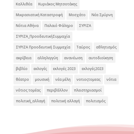
Καλλιθέα
Κυριάκος Μητσοτάκης
Μικρασιατική Καταστροφή
Μοσχάτο
Νέα Σμύρνη
Νότια Αθήνα
Παλαιό Φάληρο
ΣΥΡΙΖΑ
ΣΥΡΙΖΑ_ΠροοδευτικήΣυμμαχία
ΣΥΡΙΖΑ Προοδευτική Συμμαχία
Ταύρος
αθλητισμός
ακρίβεια
αλληλεγγύη
ανανέωση
αυτοδιοίκηση
βιβλίο
εκλογές
εκλογές 2023
εκλογές2023
θέατρο
μουσική
νέα μέλη
νοτιοςτομεας
νότια
νότιος τομέας
περιβάλλον
πλειστηριασμοί
πολιτική_αλλαγή
πολιτική αλλαγή
πολιτισμός