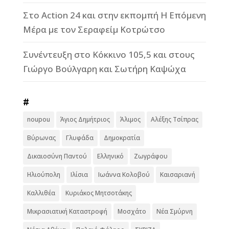
Στο Action 24 και στην εκπομπή Η Επόμενη
Μέρα με τον Σεραφείμ Κοτρώτσο
Συνέντευξη στο Κόκκινο 105,5 και στους
Γιώργο Βούλγαρη και Σωτήρη Καψώχα
#
noupou
Άγιος Δημήτριος
Άλιμος
Αλέξης Τσίπρας
Βύρωνας
Γλυφάδα
Δημοκρατία
Δικαιοσύνη Παντού
Ελληνικό
Ζωγράφου
Ηλιούπολη
Ιλίσια
Ιωάννα Κολοβού
Καισαριανή
Καλλιθέα
Κυριάκος Μητσοτάκης
Μικρασιατική Καταστροφή
Μοσχάτο
Νέα Σμύρνη