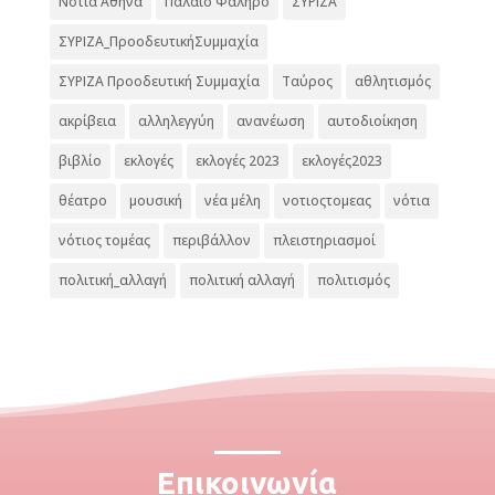
Νότια Αθήνα
Παλαιό Φάληρο
ΣΥΡΙΖΑ
ΣΥΡΙΖΑ_ΠροοδευτικήΣυμμαχία
ΣΥΡΙΖΑ Προοδευτική Συμμαχία
Ταύρος
αθλητισμός
ακρίβεια
αλληλεγγύη
ανανέωση
αυτοδιοίκηση
βιβλίο
εκλογές
εκλογές 2023
εκλογές2023
θέατρο
μουσική
νέα μέλη
νοτιοςτομεας
νότια
νότιος τομέας
περιβάλλον
πλειστηριασμοί
πολιτική_αλλαγή
πολιτική αλλαγή
πολιτισμός
Επικοινωνία