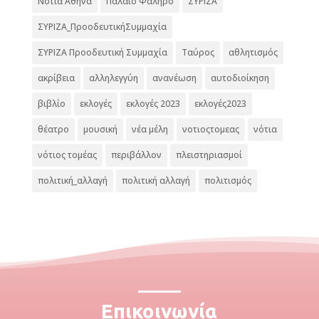
Νότια Αθήνα
Παλαιό Φάληρο
ΣΥΡΙΖΑ
ΣΥΡΙΖΑ_ΠροοδευτικήΣυμμαχία
ΣΥΡΙΖΑ Προοδευτική Συμμαχία
Ταύρος
αθλητισμός
ακρίβεια
αλληλεγγύη
ανανέωση
αυτοδιοίκηση
βιβλίο
εκλογές
εκλογές 2023
εκλογές2023
θέατρο
μουσική
νέα μέλη
νοτιοςτομεας
νότια
νότιος τομέας
περιβάλλον
πλειστηριασμοί
πολιτική_αλλαγή
πολιτική αλλαγή
πολιτισμός
Επικοινωνία