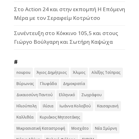
Στο Action 24 και στην εκπομπή Η Επόμενη
Μέρα με τον Σεραφείμ Κοτρώτσο
Συνέντευξη στο Κόκκινο 105,5 και στους
Γιώργο Βούλγαρη και Σωτήρη Καψώχα
#
noupou
Άγιος Δημήτριος
Άλιμος
Αλέξης Τσίπρας
Βύρωνας
Γλυφάδα
Δημοκρατία
Δικαιοσύνη Παντού
Ελληνικό
Ζωγράφου
Ηλιούπολη
Ιλίσια
Ιωάννα Κολοβού
Καισαριανή
Καλλιθέα
Κυριάκος Μητσοτάκης
Μικρασιατική Καταστροφή
Μοσχάτο
Νέα Σμύρνη