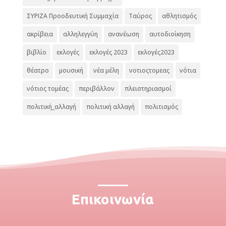
ΣΥΡΙΖΑ Προοδευτική Συμμαχία
Ταύρος
αθλητισμός
ακρίβεια
αλληλεγγύη
ανανέωση
αυτοδιοίκηση
βιβλίο
εκλογές
εκλογές 2023
εκλογές2023
θέατρο
μουσική
νέα μέλη
νοτιοςτομεας
νότια
νότιος τομέας
περιβάλλον
πλειστηριασμοί
πολιτική_αλλαγή
πολιτική αλλαγή
πολιτισμός
Επικοινωνία