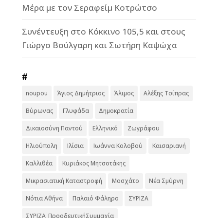
Μέρα με τον Σεραφείμ Κοτρώτσο
Συνέντευξη στο Κόκκινο 105,5 και στους
Γιώργο Βούλγαρη και Σωτήρη Καψώχα
#
noupou
Άγιος Δημήτριος
Άλιμος
Αλέξης Τσίπρας
Βύρωνας
Γλυφάδα
Δημοκρατία
Δικαιοσύνη Παντού
Ελληνικό
Ζωγράφου
Ηλιούπολη
Ιλίσια
Ιωάννα Κολοβού
Καισαριανή
Καλλιθέα
Κυριάκος Μητσοτάκης
Μικρασιατική Καταστροφή
Μοσχάτο
Νέα Σμύρνη
Νότια Αθήνα
Παλαιό Φάληρο
ΣΥΡΙΖΑ
ΣΥΡΙΖΑ_ΠροοδευτικήΣυμμαχία