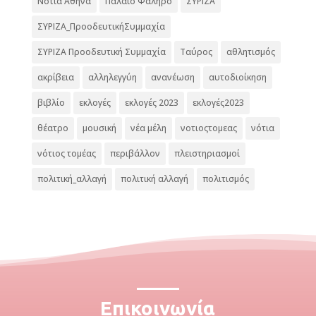
Νότια Αθήνα
Παλαιό Φάληρο
ΣΥΡΙΖΑ
ΣΥΡΙΖΑ_ΠροοδευτικήΣυμμαχία
ΣΥΡΙΖΑ Προοδευτική Συμμαχία
Ταύρος
αθλητισμός
ακρίβεια
αλληλεγγύη
ανανέωση
αυτοδιοίκηση
βιβλίο
εκλογές
εκλογές 2023
εκλογές2023
θέατρο
μουσική
νέα μέλη
νοτιοςτομεας
νότια
νότιος τομέας
περιβάλλον
πλειστηριασμοί
πολιτική_αλλαγή
πολιτική αλλαγή
πολιτισμός
Επικοινωνία