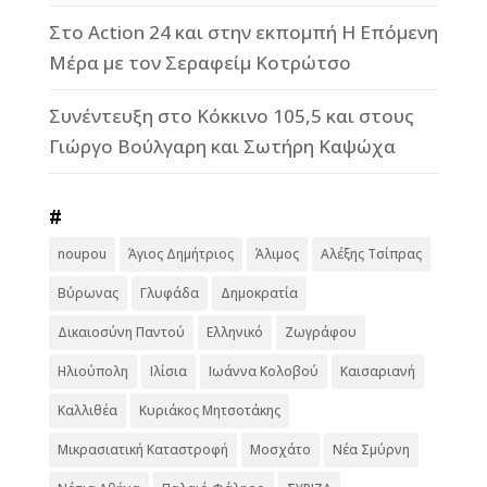
Στο Action 24 και στην εκπομπή Η Επόμενη
Μέρα με τον Σεραφείμ Κοτρώτσο
Συνέντευξη στο Κόκκινο 105,5 και στους
Γιώργο Βούλγαρη και Σωτήρη Καψώχα
#
noupou
Άγιος Δημήτριος
Άλιμος
Αλέξης Τσίπρας
Βύρωνας
Γλυφάδα
Δημοκρατία
Δικαιοσύνη Παντού
Ελληνικό
Ζωγράφου
Ηλιούπολη
Ιλίσια
Ιωάννα Κολοβού
Καισαριανή
Καλλιθέα
Κυριάκος Μητσοτάκης
Μικρασιατική Καταστροφή
Μοσχάτο
Νέα Σμύρνη