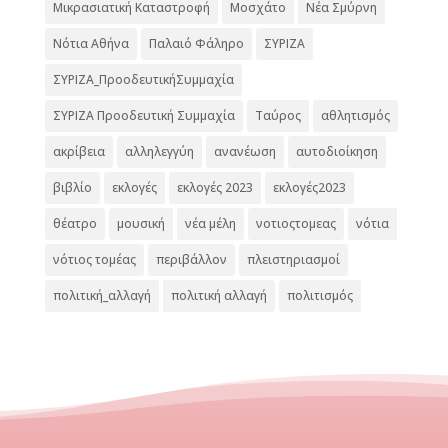
Μικρασιατική Καταστροφή
Μοσχάτο
Νέα Σμύρνη
Νότια Αθήνα
Παλαιό Φάληρο
ΣΥΡΙΖΑ
ΣΥΡΙΖΑ_ΠροοδευτικήΣυμμαχία
ΣΥΡΙΖΑ Προοδευτική Συμμαχία
Ταύρος
αθλητισμός
ακρίβεια
αλληλεγγύη
ανανέωση
αυτοδιοίκηση
βιβλίο
εκλογές
εκλογές 2023
εκλογές2023
θέατρο
μουσική
νέα μέλη
νοτιοςτομεας
νότια
νότιος τομέας
περιβάλλον
πλειστηριασμοί
πολιτική_αλλαγή
πολιτική αλλαγή
πολιτισμός