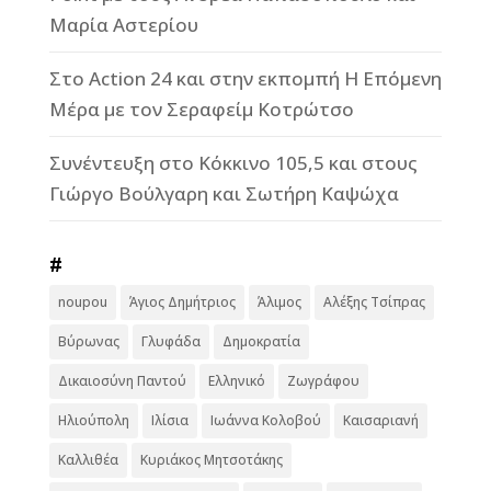
Μαρία Αστερίου
Στο Action 24 και στην εκπομπή Η Επόμενη
Μέρα με τον Σεραφείμ Κοτρώτσο
Συνέντευξη στο Κόκκινο 105,5 και στους
Γιώργο Βούλγαρη και Σωτήρη Καψώχα
#
noupou
Άγιος Δημήτριος
Άλιμος
Αλέξης Τσίπρας
Βύρωνας
Γλυφάδα
Δημοκρατία
Δικαιοσύνη Παντού
Ελληνικό
Ζωγράφου
Ηλιούπολη
Ιλίσια
Ιωάννα Κολοβού
Καισαριανή
Καλλιθέα
Κυριάκος Μητσοτάκης