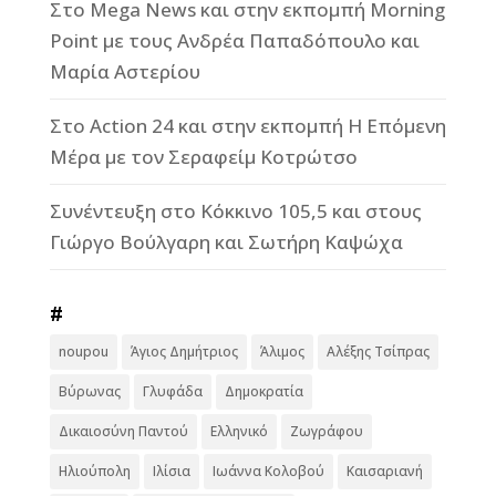
Στο Mega News και στην εκπομπή Morning
Point με τους Ανδρέα Παπαδόπουλο και
Μαρία Αστερίου
Στο Action 24 και στην εκπομπή Η Επόμενη
Μέρα με τον Σεραφείμ Κοτρώτσο
Συνέντευξη στο Κόκκινο 105,5 και στους
Γιώργο Βούλγαρη και Σωτήρη Καψώχα
#
noupou
Άγιος Δημήτριος
Άλιμος
Αλέξης Τσίπρας
Βύρωνας
Γλυφάδα
Δημοκρατία
Δικαιοσύνη Παντού
Ελληνικό
Ζωγράφου
Ηλιούπολη
Ιλίσια
Ιωάννα Κολοβού
Καισαριανή