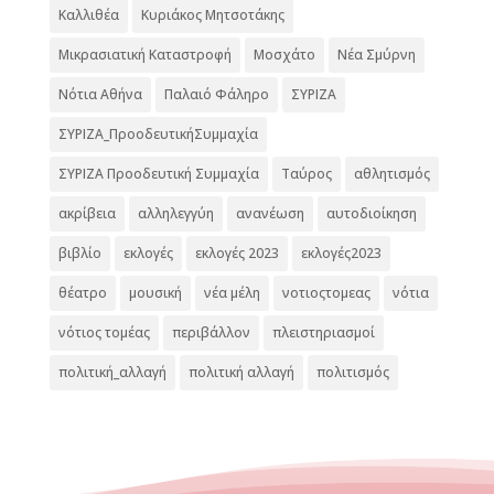
Καλλιθέα
Κυριάκος Μητσοτάκης
Μικρασιατική Καταστροφή
Μοσχάτο
Νέα Σμύρνη
Νότια Αθήνα
Παλαιό Φάληρο
ΣΥΡΙΖΑ
ΣΥΡΙΖΑ_ΠροοδευτικήΣυμμαχία
ΣΥΡΙΖΑ Προοδευτική Συμμαχία
Ταύρος
αθλητισμός
ακρίβεια
αλληλεγγύη
ανανέωση
αυτοδιοίκηση
βιβλίο
εκλογές
εκλογές 2023
εκλογές2023
θέατρο
μουσική
νέα μέλη
νοτιοςτομεας
νότια
νότιος τομέας
περιβάλλον
πλειστηριασμοί
πολιτική_αλλαγή
πολιτική αλλαγή
πολιτισμός