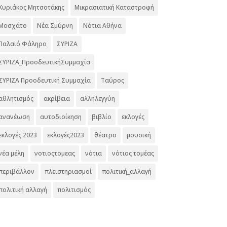
Κυριάκος Μητσοτάκης
Μικρασιατική Καταστροφή
Μοσχάτο
Νέα Σμύρνη
Νότια Αθήνα
Παλαιό Φάληρο
ΣΥΡΙΖΑ
ΣΥΡΙΖΑ_ΠροοδευτικήΣυμμαχία
ΣΥΡΙΖΑ Προοδευτική Συμμαχία
Ταύρος
αθλητισμός
ακρίβεια
αλληλεγγύη
ανανέωση
αυτοδιοίκηση
βιβλίο
εκλογές
εκλογές 2023
εκλογές2023
θέατρο
μουσική
νέα μέλη
νοτιοςτομεας
νότια
νότιος τομέας
περιβάλλον
πλειστηριασμοί
πολιτική_αλλαγή
πολιτική αλλαγή
πολιτισμός