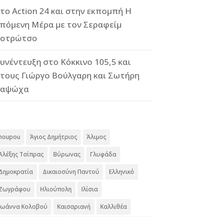
το Action 24 και στην εκπομπή Η
πόμενη Μέρα με τον Σεραφείμ
οτρώτσο
υνέντευξη στο Κόκκινο 105,5 και
τους Γιώργο Βούλγαρη και Σωτήρη
Καψώχα
#
noupou
Άγιος Δημήτριος
Άλιμος
Αλέξης Τσίπρας
Βύρωνας
Γλυφάδα
Δημοκρατία
Δικαιοσύνη Παντού
Ελληνικό
Ζωγράφου
Ηλιούπολη
Ιλίσια
Ιωάννα Κολοβού
Καισαριανή
Καλλιθέα