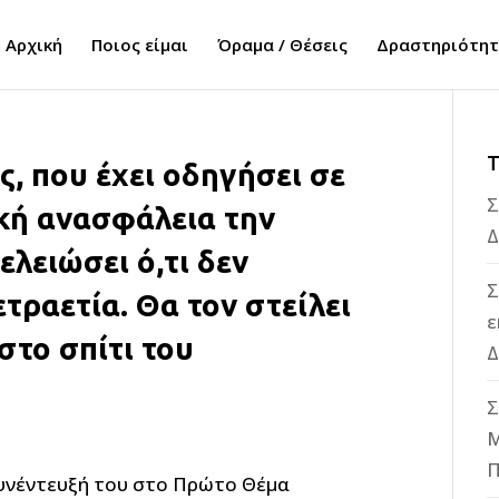
Αρχική
Ποιος είμαι
Όραμα / Θέσεις
Δραστηριότη
Τ
, που έχει οδηγήσει σε
Σ
ική ανασφάλεια την
Δ
ελειώσει ό,τι δεν
Σ
ετραετία. Θα τον στείλει
ε
στο σπίτι του
Δ
Σ
M
Π
υνέντευξή του στο Πρώτο Θέμα