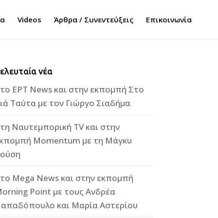
τα
Videos
Άρθρα / Συνεντεύξεις
Επικοινωνία
ελευταία νέα
το ΕΡΤ News και στην εκπομπή Στο
ιά Ταύτα με τον Γιώργο Σιαδήμα
τη Ναυτεμπορική TV και στην
κπομπή Momentum με τη Μάγκυ
ούση
το Mega News και στην εκπομπή
orning Point με τους Ανδρέα
απαδόπουλο και Μαρία Αστερίου