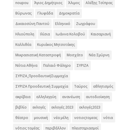
noupou
Άγιος Δημήτριος
Άλιμος
Αλέξης Τσίπρας
Βύρωνας
Γλυφάδα
Δημοκρατία
Δικαιοσύνη Παντού
Ελληνικό
Ζωγράφου
Ηλιούπολη
Ιλίσια
Ιωάννα Κολοβού
Καισαριανή
Καλλιθέα
Κυριάκος Μητσοτάκης
Μικρασιατική Καταστροφή
Μοσχάτο
Νέα Σμύρνη
Νότια Αθήνα
Παλαιό Φάληρο
ΣΥΡΙΖΑ
ΣΥΡΙΖΑ_ΠροοδευτικήΣυμμαχία
ΣΥΡΙΖΑ Προοδευτική Συμμαχία
Ταύρος
αθλητισμός
ακρίβεια
αλληλεγγύη
ανανέωση
αυτοδιοίκηση
βιβλίο
εκλογές
εκλογές 2023
εκλογές2023
θέατρο
μουσική
νέα μέλη
νοτιοςτομεας
νότια
νότιος τομέας
περιβάλλον
πλειστηριασμοί