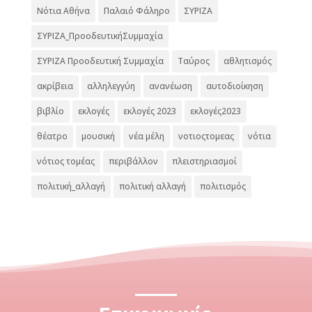
Νότια Αθήνα
Παλαιό Φάληρο
ΣΥΡΙΖΑ
ΣΥΡΙΖΑ_ΠροοδευτικήΣυμμαχία
ΣΥΡΙΖΑ Προοδευτική Συμμαχία
Ταύρος
αθλητισμός
ακρίβεια
αλληλεγγύη
ανανέωση
αυτοδιοίκηση
βιβλίο
εκλογές
εκλογές 2023
εκλογές2023
θέατρο
μουσική
νέα μέλη
νοτιοςτομεας
νότια
νότιος τομέας
περιβάλλον
πλειστηριασμοί
πολιτική_αλλαγή
πολιτική αλλαγή
πολιτισμός