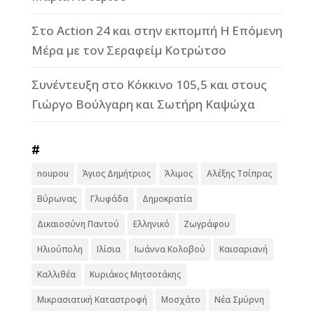
Στο Action 24 και στην εκπομπή Η Επόμενη
Μέρα με τον Σεραφείμ Κοτρώτσο
Συνέντευξη στο Κόκκινο 105,5 και στους
Γιώργο Βούλγαρη και Σωτήρη Καψώχα
#
noupou
Άγιος Δημήτριος
Άλιμος
Αλέξης Τσίπρας
Βύρωνας
Γλυφάδα
Δημοκρατία
Δικαιοσύνη Παντού
Ελληνικό
Ζωγράφου
Ηλιούπολη
Ιλίσια
Ιωάννα Κολοβού
Καισαριανή
Καλλιθέα
Κυριάκος Μητσοτάκης
Μικρασιατική Καταστροφή
Μοσχάτο
Νέα Σμύρνη