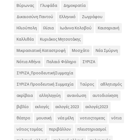
Βύρωνας
Γλυφάδα
Δημοκρατία
Δικαιοσύνη Παντού
Ελληνικό
Ζωγράφου
Ηλιούπολη
Ιλίσια
Ιωάννα Κολοβού
Καισαριανή
Καλλιθέα
Κυριάκος Μητσοτάκης
Μικρασιατική Καταστροφή
Μοσχάτο
Νέα Σμύρνη
Νότια Αθήνα
Παλαιό Φάληρο
ΣΥΡΙΖΑ
ΣΥΡΙΖΑ_ΠροοδευτικήΣυμμαχία
ΣΥΡΙΖΑ Προοδευτική Συμμαχία
Ταύρος
αθλητισμός
ακρίβεια
αλληλεγγύη
ανανέωση
αυτοδιοίκηση
βιβλίο
εκλογές
εκλογές 2023
εκλογές2023
θέατρο
μουσική
νέα μέλη
νοτιοςτομεας
νότια
νότιος τομέας
περιβάλλον
πλειστηριασμοί