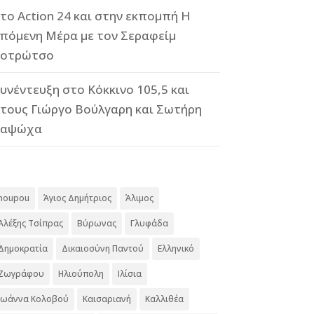
το Action 24 και στην εκπομπή Η
πόμενη Μέρα με τον Σεραφείμ
οτρώτσο
υνέντευξη στο Κόκκινο 105,5 και
τους Γιώργο Βούλγαρη και Σωτήρη
Καψώχα
#
noupou
Άγιος Δημήτριος
Άλιμος
Αλέξης Τσίπρας
Βύρωνας
Γλυφάδα
Δημοκρατία
Δικαιοσύνη Παντού
Ελληνικό
Ζωγράφου
Ηλιούπολη
Ιλίσια
Ιωάννα Κολοβού
Καισαριανή
Καλλιθέα