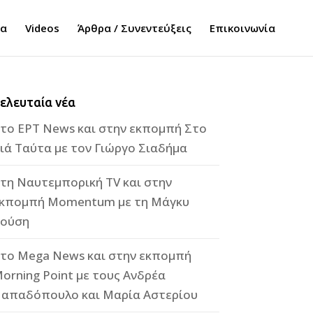
τα
Videos
Άρθρα / Συνεντεύξεις
Επικοινωνία
ελευταία νέα
το ΕΡΤ News και στην εκπομπή Στο
ιά Ταύτα με τον Γιώργο Σιαδήμα
τη Ναυτεμπορική TV και στην
κπομπή Momentum με τη Μάγκυ
ούση
το Mega News και στην εκπομπή
orning Point με τους Ανδρέα
απαδόπουλο και Μαρία Αστερίου