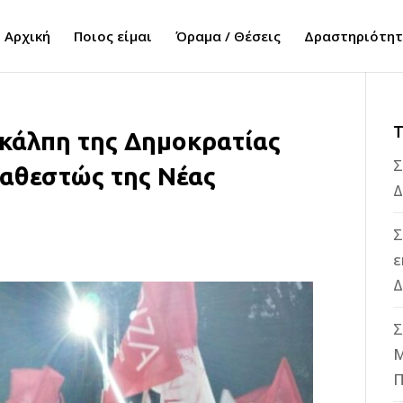
Αρχική
Ποιος είμαι
Όραμα / Θέσεις
Δραστηριότη
Τ
 κάλπη της Δημοκρατίας
Σ
καθεστώς της Νέας
Δ
Σ
ε
Δ
Σ
M
Π