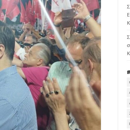
Σ
Ε
Κ
Σ
σ