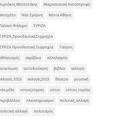
Κυριάκος Μητσοτάκης
Μικρασιατική Καταστροφή
Μοσχάτο
Νέα Σμύρνη
Νότια Αθήνα
Παλαιό Φάληρο
ΣΥΡΙΖΑ
ΣΥΡΙΖΑ_ΠροοδευτικήΣυμμαχία
ΣΥΡΙΖΑ Προοδευτική Συμμαχία
Ταύρος
αθλητισμός
ακρίβεια
αλληλεγγύη
ανανέωση
αυτοδιοίκηση
βιβλίο
εκλογές
εκλογές 2023
εκλογές2023
θέατρο
μουσική
νέα μέλη
νοτιοςτομεας
νότια
νότιος τομέας
περιβάλλον
πλειστηριασμοί
πολιτική_αλλαγή
πολιτική αλλαγή
πολιτισμός