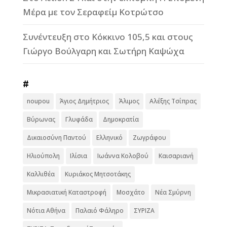
Μέρα με τον Σεραφείμ Κοτρώτσο
Συνέντευξη στο Κόκκινο 105,5 και στους
Γιώργο Βούλγαρη και Σωτήρη Καψώχα
#
noupou
Άγιος Δημήτριος
Άλιμος
Αλέξης Τσίπρας
Βύρωνας
Γλυφάδα
Δημοκρατία
Δικαιοσύνη Παντού
Ελληνικό
Ζωγράφου
Ηλιούπολη
Ιλίσια
Ιωάννα Κολοβού
Καισαριανή
Καλλιθέα
Κυριάκος Μητσοτάκης
Μικρασιατική Καταστροφή
Μοσχάτο
Νέα Σμύρνη
Νότια Αθήνα
Παλαιό Φάληρο
ΣΥΡΙΖΑ