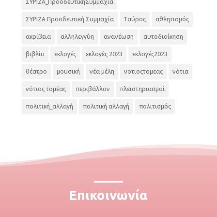
ΣΥΡΙΖΑ_ΠροοδευτικήΣυμμαχία
ΣΥΡΙΖΑ Προοδευτική Συμμαχία
Ταύρος
αθλητισμός
ακρίβεια
αλληλεγγύη
ανανέωση
αυτοδιοίκηση
βιβλίο
εκλογές
εκλογές 2023
εκλογές2023
θέατρο
μουσική
νέα μέλη
νοτιοςτομεας
νότια
νότιος τομέας
περιβάλλον
πλειστηριασμοί
πολιτική_αλλαγή
πολιτική αλλαγή
πολιτισμός
Επικοινωνία