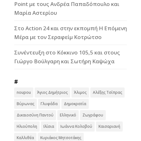
Point με τους Ανδρέα Παπαδόπουλο και
Μαρία Αστερίου
Στο Action 24 και στην εκπομπή Η Επόμενη
Μέρα με τον Σεραφείμ Κοτρώτσο
Συνέντευξη στο Κόκκινο 105,5 και στους
Γιώργο Βούλγαρη και Σωτήρη Καψώχα
#
noupou
Άγιος Δημήτριος
Άλιμος
Αλέξης Τσίπρας
Βύρωνας
Γλυφάδα
Δημοκρατία
Δικαιοσύνη Παντού
Ελληνικό
Ζωγράφου
Ηλιούπολη
Ιλίσια
Ιωάννα Κολοβού
Καισαριανή
Καλλιθέα
Κυριάκος Μητσοτάκης