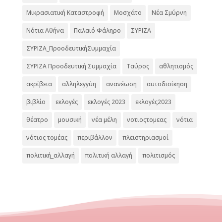
Μικρασιατική Καταστροφή
Μοσχάτο
Νέα Σμύρνη
Νότια Αθήνα
Παλαιό Φάληρο
ΣΥΡΙΖΑ
ΣΥΡΙΖΑ_ΠροοδευτικήΣυμμαχία
ΣΥΡΙΖΑ Προοδευτική Συμμαχία
Ταύρος
αθλητισμός
ακρίβεια
αλληλεγγύη
ανανέωση
αυτοδιοίκηση
βιβλίο
εκλογές
εκλογές 2023
εκλογές2023
θέατρο
μουσική
νέα μέλη
νοτιοςτομεας
νότια
νότιος τομέας
περιβάλλον
πλειστηριασμοί
πολιτική_αλλαγή
πολιτική αλλαγή
πολιτισμός