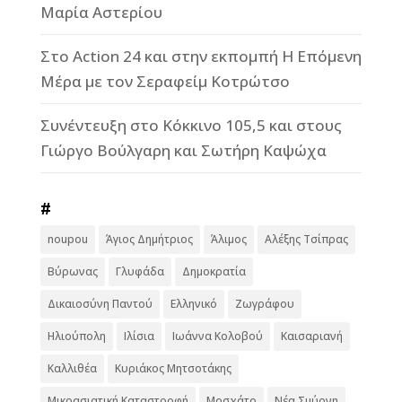
Μαρία Αστερίου
Στο Action 24 και στην εκπομπή Η Επόμενη
Μέρα με τον Σεραφείμ Κοτρώτσο
Συνέντευξη στο Κόκκινο 105,5 και στους
Γιώργο Βούλγαρη και Σωτήρη Καψώχα
#
noupou
Άγιος Δημήτριος
Άλιμος
Αλέξης Τσίπρας
Βύρωνας
Γλυφάδα
Δημοκρατία
Δικαιοσύνη Παντού
Ελληνικό
Ζωγράφου
Ηλιούπολη
Ιλίσια
Ιωάννα Κολοβού
Καισαριανή
Καλλιθέα
Κυριάκος Μητσοτάκης
Μικρασιατική Καταστροφή
Μοσχάτο
Νέα Σμύρνη