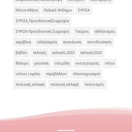
Νότια Αθήνα
Παλαιό Φάληρο
ΣΥΡΙΖΑ
ΣΥΡΙΖΑ_ΠροοδευτικήΣυμμαχία
ΣΥΡΙΖΑ Προοδευτική Συμμαχία
Ταύρος
αθλητισμός
ακρίβεια
αλληλεγγύη
ανανέωση
αυτοδιοίκηση
βιβλίο
εκλογές
εκλογές 2023
εκλογές2023
θέατρο
μουσική
νέα μέλη
νοτιοςτομεας
νότια
νότιος τομέας
περιβάλλον
πλειστηριασμοί
πολιτική_αλλαγή
πολιτική αλλαγή
πολιτισμός