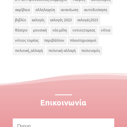
ακρίβεια
αλληλεγγύη
ανανέωση
αυτοδιοίκηση
βιβλίο
εκλογές
εκλογές 2023
εκλογές2023
θέατρο
μουσική
νέα μέλη
νοτιοςτομεας
νότια
νότιος τομέας
περιβάλλον
πλειστηριασμοί
πολιτική_αλλαγή
πολιτική αλλαγή
πολιτισμός
Επικοινωνία