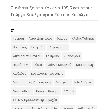
Συνέντευξη στο Κόκκινο 105,5 και στους
Γιώργο Βούλγαρη και Σωτήρη Καψώχα
#
noupou
Άγιος Δημήτριος
Άλιμος
Αλέξης Τσίπρας
Βύρωνας
Γλυφάδα
Δημοκρατία
Δικαιοσύνη Παντού
Ελληνικό
Ζωγράφου
Ηλιούπολη
Ιλίσια
Ιωάννα Κολοβού
Καισαριανή
Καλλιθέα
Κυριάκος Μητσοτάκης
Μικρασιατική Καταστροφή
Μοσχάτο
Νέα Σμύρνη
Νότια Αθήνα
Παλαιό Φάληρο
ΣΥΡΙΖΑ
ΣΥΡΙΖΑ_ΠροοδευτικήΣυμμαχία
ΣΥΡΙΖΑ Προοδευτική Συμμαχία
Ταύρος
αθλητισμός