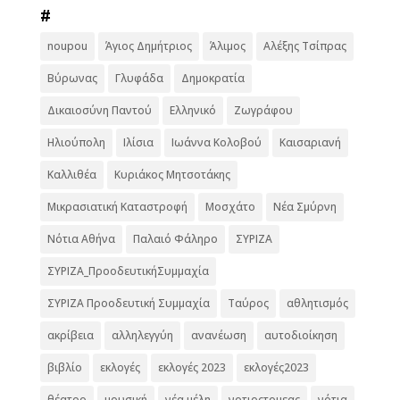
#
noupou
Άγιος Δημήτριος
Άλιμος
Αλέξης Τσίπρας
Βύρωνας
Γλυφάδα
Δημοκρατία
Δικαιοσύνη Παντού
Ελληνικό
Ζωγράφου
Ηλιούπολη
Ιλίσια
Ιωάννα Κολοβού
Καισαριανή
Καλλιθέα
Κυριάκος Μητσοτάκης
Μικρασιατική Καταστροφή
Μοσχάτο
Νέα Σμύρνη
Νότια Αθήνα
Παλαιό Φάληρο
ΣΥΡΙΖΑ
ΣΥΡΙΖΑ_ΠροοδευτικήΣυμμαχία
ΣΥΡΙΖΑ Προοδευτική Συμμαχία
Ταύρος
αθλητισμός
ακρίβεια
αλληλεγγύη
ανανέωση
αυτοδιοίκηση
βιβλίο
εκλογές
εκλογές 2023
εκλογές2023
θέατρο
μουσική
νέα μέλη
νοτιοςτομεας
νότια