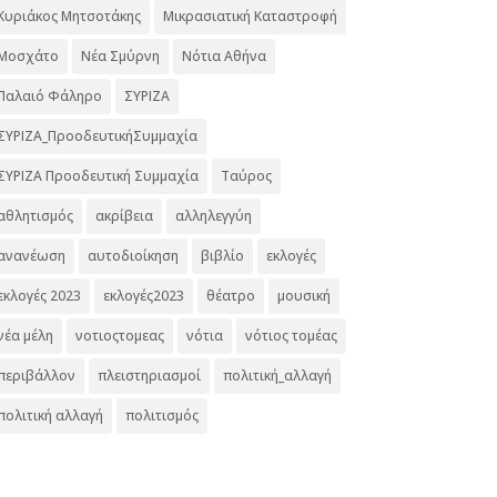
Κυριάκος Μητσοτάκης
Μικρασιατική Καταστροφή
Μοσχάτο
Νέα Σμύρνη
Νότια Αθήνα
Παλαιό Φάληρο
ΣΥΡΙΖΑ
ΣΥΡΙΖΑ_ΠροοδευτικήΣυμμαχία
ΣΥΡΙΖΑ Προοδευτική Συμμαχία
Ταύρος
αθλητισμός
ακρίβεια
αλληλεγγύη
ανανέωση
αυτοδιοίκηση
βιβλίο
εκλογές
εκλογές 2023
εκλογές2023
θέατρο
μουσική
νέα μέλη
νοτιοςτομεας
νότια
νότιος τομέας
περιβάλλον
πλειστηριασμοί
πολιτική_αλλαγή
πολιτική αλλαγή
πολιτισμός