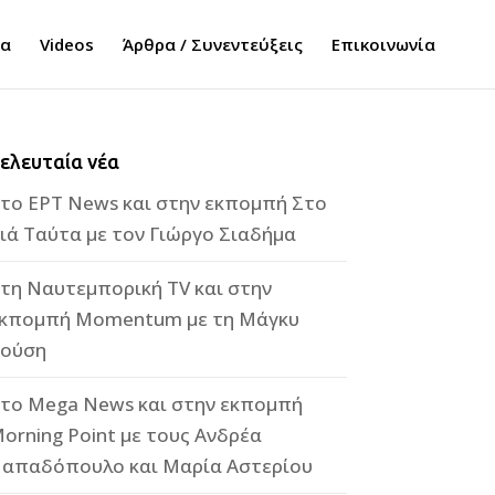
τα
Videos
Άρθρα / Συνεντεύξεις
Επικοινωνία
ελευταία νέα
το ΕΡΤ News και στην εκπομπή Στο
ιά Ταύτα με τον Γιώργο Σιαδήμα
τη Ναυτεμπορική TV και στην
κπομπή Momentum με τη Μάγκυ
ούση
το Mega News και στην εκπομπή
orning Point με τους Ανδρέα
απαδόπουλο και Μαρία Αστερίου