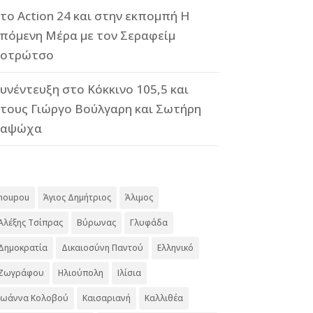
το Action 24 και στην εκπομπή Η
πόμενη Μέρα με τον Σεραφείμ
οτρώτσο
υνέντευξη στο Κόκκινο 105,5 και
τους Γιώργο Βούλγαρη και Σωτήρη
Καψώχα
#
noupou
Άγιος Δημήτριος
Άλιμος
Αλέξης Τσίπρας
Βύρωνας
Γλυφάδα
Δημοκρατία
Δικαιοσύνη Παντού
Ελληνικό
Ζωγράφου
Ηλιούπολη
Ιλίσια
Ιωάννα Κολοβού
Καισαριανή
Καλλιθέα