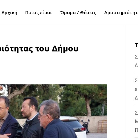
Αρχική
Ποιος είμαι
Όραμα / Θέσεις
Δραστηριότη
Τ
ριότητας του Δήμου
Σ
Δ
Σ
ε
Δ
Σ
M
Π