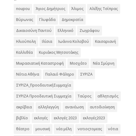
noupou
Άγιος Δημήτριος
Άλιμος
Αλέξης Τσίπρας
Βύρωνας
Γλυφάδα
Δημοκρατία
Δικαιοσύνη Παντού
Ελληνικό
Ζωγράφου
Ηλιούπολη
Ιλίσια
Ιωάννα Κολοβού
Καισαριανή
Καλλιθέα
Κυριάκος Μητσοτάκης
Μικρασιατική Καταστροφή
Μοσχάτο
Νέα Σμύρνη
Νότια Αθήνα
Παλαιό Φάληρο
ΣΥΡΙΖΑ
ΣΥΡΙΖΑ_ΠροοδευτικήΣυμμαχία
ΣΥΡΙΖΑ Προοδευτική Συμμαχία
Ταύρος
αθλητισμός
ακρίβεια
αλληλεγγύη
ανανέωση
αυτοδιοίκηση
βιβλίο
εκλογές
εκλογές 2023
εκλογές2023
θέατρο
μουσική
νέα μέλη
νοτιοςτομεας
νότια