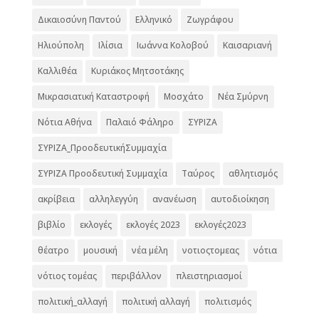
Δικαιοσύνη Παντού
Ελληνικό
Ζωγράφου
Ηλιούπολη
Ιλίσια
Ιωάννα Κολοβού
Καισαριανή
Καλλιθέα
Κυριάκος Μητσοτάκης
Μικρασιατική Καταστροφή
Μοσχάτο
Νέα Σμύρνη
Νότια Αθήνα
Παλαιό Φάληρο
ΣΥΡΙΖΑ
ΣΥΡΙΖΑ_ΠροοδευτικήΣυμμαχία
ΣΥΡΙΖΑ Προοδευτική Συμμαχία
Ταύρος
αθλητισμός
ακρίβεια
αλληλεγγύη
ανανέωση
αυτοδιοίκηση
βιβλίο
εκλογές
εκλογές 2023
εκλογές2023
θέατρο
μουσική
νέα μέλη
νοτιοςτομεας
νότια
νότιος τομέας
περιβάλλον
πλειστηριασμοί
πολιτική_αλλαγή
πολιτική αλλαγή
πολιτισμός