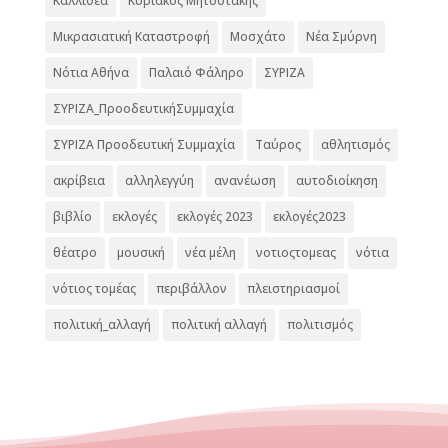
Καλλιθέα
Κυριάκος Μητσοτάκης
Μικρασιατική Καταστροφή
Μοσχάτο
Νέα Σμύρνη
Νότια Αθήνα
Παλαιό Φάληρο
ΣΥΡΙΖΑ
ΣΥΡΙΖΑ_ΠροοδευτικήΣυμμαχία
ΣΥΡΙΖΑ Προοδευτική Συμμαχία
Ταύρος
αθλητισμός
ακρίβεια
αλληλεγγύη
ανανέωση
αυτοδιοίκηση
βιβλίο
εκλογές
εκλογές 2023
εκλογές2023
θέατρο
μουσική
νέα μέλη
νοτιοςτομεας
νότια
νότιος τομέας
περιβάλλον
πλειστηριασμοί
πολιτική_αλλαγή
πολιτική αλλαγή
πολιτισμός