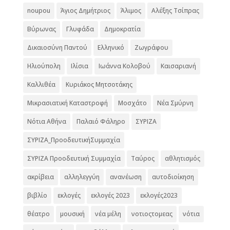
noupou
Άγιος Δημήτριος
Άλιμος
Αλέξης Τσίπρας
Βύρωνας
Γλυφάδα
Δημοκρατία
Δικαιοσύνη Παντού
Ελληνικό
Ζωγράφου
Ηλιούπολη
Ιλίσια
Ιωάννα Κολοβού
Καισαριανή
Καλλιθέα
Κυριάκος Μητσοτάκης
Μικρασιατική Καταστροφή
Μοσχάτο
Νέα Σμύρνη
Νότια Αθήνα
Παλαιό Φάληρο
ΣΥΡΙΖΑ
ΣΥΡΙΖΑ_ΠροοδευτικήΣυμμαχία
ΣΥΡΙΖΑ Προοδευτική Συμμαχία
Ταύρος
αθλητισμός
ακρίβεια
αλληλεγγύη
ανανέωση
αυτοδιοίκηση
βιβλίο
εκλογές
εκλογές 2023
εκλογές2023
θέατρο
μουσική
νέα μέλη
νοτιοςτομεας
νότια