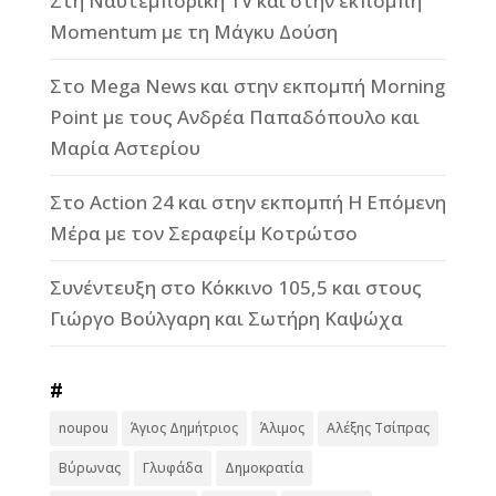
Στη Ναυτεμπορική TV και στην εκπομπή
Momentum με τη Μάγκυ Δούση
Στο Mega News και στην εκπομπή Morning
Point με τους Ανδρέα Παπαδόπουλο και
Μαρία Αστερίου
Στο Action 24 και στην εκπομπή Η Επόμενη
Μέρα με τον Σεραφείμ Κοτρώτσο
Συνέντευξη στο Κόκκινο 105,5 και στους
Γιώργο Βούλγαρη και Σωτήρη Καψώχα
#
noupou
Άγιος Δημήτριος
Άλιμος
Αλέξης Τσίπρας
Βύρωνας
Γλυφάδα
Δημοκρατία