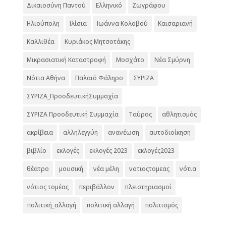
Δικαιοσύνη Παντού
Ελληνικό
Ζωγράφου
Ηλιούπολη
Ιλίσια
Ιωάννα Κολοβού
Καισαριανή
Καλλιθέα
Κυριάκος Μητσοτάκης
Μικρασιατική Καταστροφή
Μοσχάτο
Νέα Σμύρνη
Νότια Αθήνα
Παλαιό Φάληρο
ΣΥΡΙΖΑ
ΣΥΡΙΖΑ_ΠροοδευτικήΣυμμαχία
ΣΥΡΙΖΑ Προοδευτική Συμμαχία
Ταύρος
αθλητισμός
ακρίβεια
αλληλεγγύη
ανανέωση
αυτοδιοίκηση
βιβλίο
εκλογές
εκλογές 2023
εκλογές2023
θέατρο
μουσική
νέα μέλη
νοτιοςτομεας
νότια
νότιος τομέας
περιβάλλον
πλειστηριασμοί
πολιτική_αλλαγή
πολιτική αλλαγή
πολιτισμός