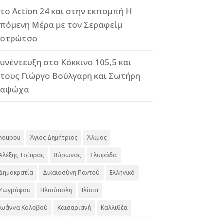
το Action 24 και στην εκπομπή Η
πόμενη Μέρα με τον Σεραφείμ
οτρώτσο
υνέντευξη στο Κόκκινο 105,5 και
τους Γιώργο Βούλγαρη και Σωτήρη
Καψώχα
#
noupou
Άγιος Δημήτριος
Άλιμος
Αλέξης Τσίπρας
Βύρωνας
Γλυφάδα
Δημοκρατία
Δικαιοσύνη Παντού
Ελληνικό
Ζωγράφου
Ηλιούπολη
Ιλίσια
Ιωάννα Κολοβού
Καισαριανή
Καλλιθέα