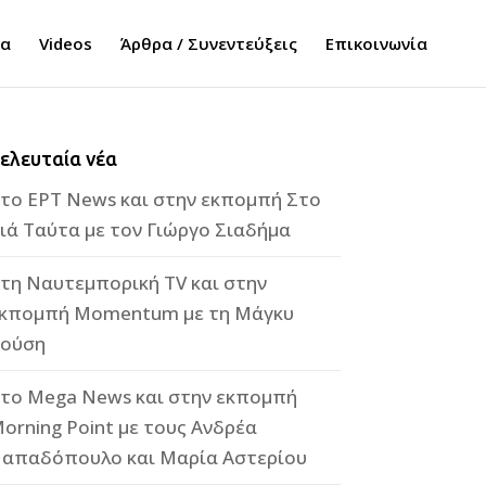
τα
Videos
Άρθρα / Συνεντεύξεις
Επικοινωνία
ελευταία νέα
το ΕΡΤ News και στην εκπομπή Στο
ιά Ταύτα με τον Γιώργο Σιαδήμα
τη Ναυτεμπορική TV και στην
κπομπή Momentum με τη Μάγκυ
ούση
το Mega News και στην εκπομπή
orning Point με τους Ανδρέα
απαδόπουλο και Μαρία Αστερίου