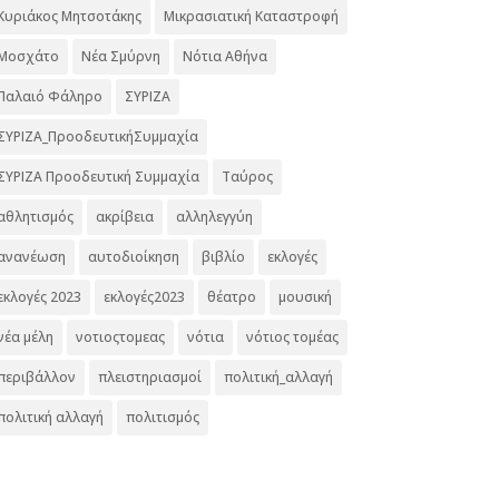
Κυριάκος Μητσοτάκης
Μικρασιατική Καταστροφή
Μοσχάτο
Νέα Σμύρνη
Νότια Αθήνα
Παλαιό Φάληρο
ΣΥΡΙΖΑ
ΣΥΡΙΖΑ_ΠροοδευτικήΣυμμαχία
ΣΥΡΙΖΑ Προοδευτική Συμμαχία
Ταύρος
αθλητισμός
ακρίβεια
αλληλεγγύη
ανανέωση
αυτοδιοίκηση
βιβλίο
εκλογές
εκλογές 2023
εκλογές2023
θέατρο
μουσική
νέα μέλη
νοτιοςτομεας
νότια
νότιος τομέας
περιβάλλον
πλειστηριασμοί
πολιτική_αλλαγή
πολιτική αλλαγή
πολιτισμός