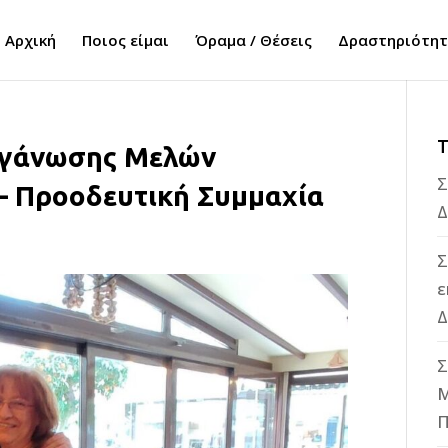
Αρχική
Ποιος είμαι
Όραμα / Θέσεις
Δραστηριότη
Τ
Οργάνωσης Μελών
Σ
– Προοδευτική Συμμαχία
Δ
Σ
ε
Δ
Σ
M
Π