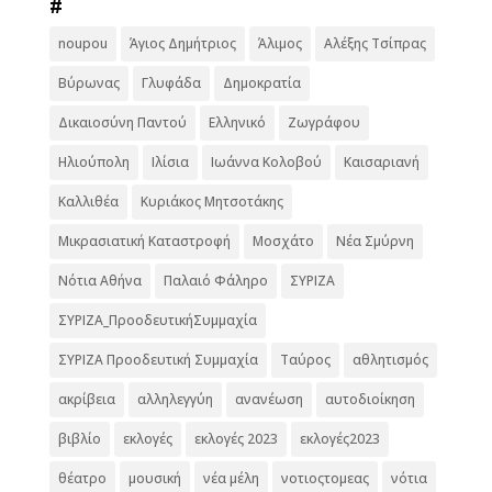
#
noupou
Άγιος Δημήτριος
Άλιμος
Αλέξης Τσίπρας
Βύρωνας
Γλυφάδα
Δημοκρατία
Δικαιοσύνη Παντού
Ελληνικό
Ζωγράφου
Ηλιούπολη
Ιλίσια
Ιωάννα Κολοβού
Καισαριανή
Καλλιθέα
Κυριάκος Μητσοτάκης
Μικρασιατική Καταστροφή
Μοσχάτο
Νέα Σμύρνη
Νότια Αθήνα
Παλαιό Φάληρο
ΣΥΡΙΖΑ
ΣΥΡΙΖΑ_ΠροοδευτικήΣυμμαχία
ΣΥΡΙΖΑ Προοδευτική Συμμαχία
Ταύρος
αθλητισμός
ακρίβεια
αλληλεγγύη
ανανέωση
αυτοδιοίκηση
βιβλίο
εκλογές
εκλογές 2023
εκλογές2023
θέατρο
μουσική
νέα μέλη
νοτιοςτομεας
νότια